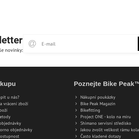
etter
še novinky:
ákupu
Poznejte Bike Peak
pit u nás?
Nákupní poukázky
a vrácení zboží
Bike Peak Magazin
boží
Bikefitting
metody
Project ONE - kolo na míru
 objednávky
Shimano servisní středisko
torno objednávky
Jakou zvolit velikost rámu kola
dostupnost
Často kladené dotazy