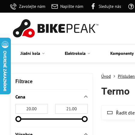
Zavolejte nám
Napište nám
Sledujte nás
Jízdní kola
Elektrokola
Komponenty
Úvod
Příslušen
Filtrace
Termo
Cena
Od:
Do:
Řadit dle
Výrobce