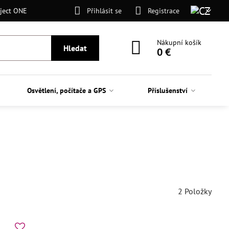
ject ONE
Přihlásit se
Registrace
Nákupní košík
Hledat
0 €
Osvětlení, počítače a GPS
Příslušenství
2
Položky