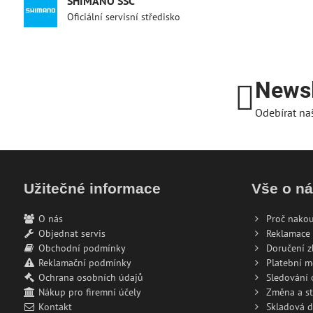
SHIMANO SSC
Oficiální servisní středisko
Newsl
Odebírat na
Užitečné informace
Vše o n
O nás
Proč nakou
Objednat servis
Reklamace 
Obchodní podmínky
Doručení z
Reklamační podmínky
Platební 
Ochrana osobních údajů
Sledování
Nákup pro firemní účely
Změna a s
Kontakt
Skladová 