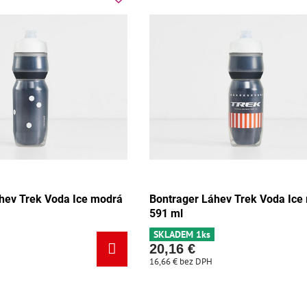
hev Trek Voda Ice modrá
Bontrager Láhev Trek Voda Ice
591 ml
SKLADEM 1ks
20,16 €
16,66 €
bez DPH