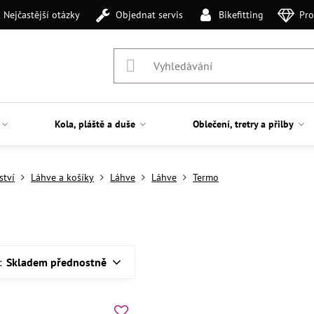
Nejčastější otázky
Objednat servis
Bikefitting
Pro
Kola, pláště a duše
Oblečení, tretry a přilby
ství
Láhve a košíky
Láhve
Láhve
Termo
:
Skladem přednostně