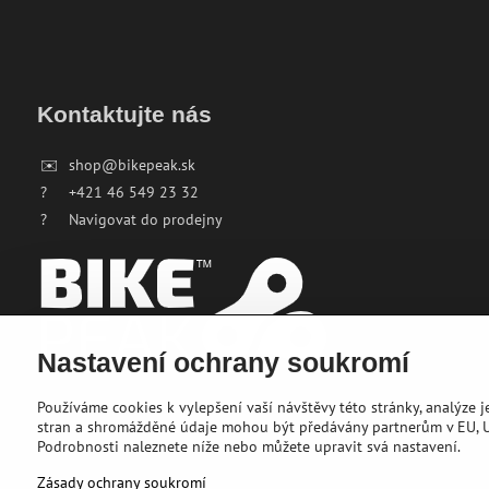
Kontaktujte nás
✉️
shop@bikepeak.sk
?
+421 46 549 23 32
?
Navigovat do prodejny
Nastavení ochrany soukromí
Používáme cookies k vylepšení vaší návštěvy této stránky, analýze 
stran a shromážděné údaje mohou být předávány partnerům v EU, US
Podrobnosti naleznete níže nebo můžete upravit svá nastavení.
Zásady ochrany soukromí