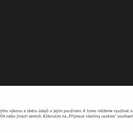
jejího výkonu a sběru údajů o jejím používání. K tomu můžeme využívat ná
A nebo jiných zemích. Kliknutím na „Přijmout všechny cookies" souhlasít
©
2026
Copyright
Předvolby soukromí
Zásady ochrany soukromí