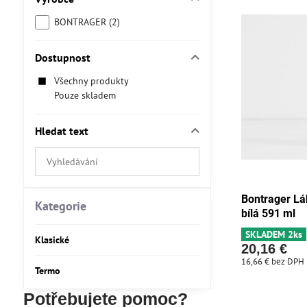
BONTRAGER (2)
Dostupnost
Všechny produkty
Pouze skladem
Hledat text
Prohledat
výsledky
filtru
Bontrager Lá
fulltextem
Kategorie
bílá 591 ml
SKLADEM 2ks
Klasické
20,16 €
16,66 €
bez DPH
Termo
Potřebujete pomoc?