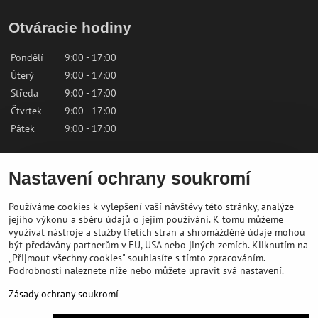
Otváracie hodiny
Pondělí
9:00 - 17:00
Úterý
9:00 - 17:00
Středa
9:00 - 17:00
Čtvrtek
9:00 - 17:00
Pátek
9:00 - 17:00
Sobota
9:00 - 12:00
Nastavení ochrany soukromí
Neděle
Zavřeno
Používáme cookies k vylepšení vaší návštěvy této stránky, analýze
Kontaktujte nás
jejího výkonu a sběru údajů o jejím používání. K tomu můžeme
využívat nástroje a služby třetích stran a shromážděné údaje mohou
být předávány partnerům v EU, USA nebo jiných zemích. Kliknutím na
✉️
shop@bikepeak.sk
„Přijmout všechny cookies" souhlasíte s tímto zpracováním.
?
+421 46 549 23 32
Podrobnosti naleznete níže nebo můžete upravit svá nastavení.
?
Navigovat do prodejny
Zásady ochrany soukromí