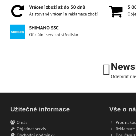
Vrácení zboží až do 30 dnů
5 0
Asistované vrácení a reklamace zboží
Obje
SHIMANO SSC
Oficiální servisní středisko
Newsl
Odebírat na
Užitečné informace
Vše o n
O nás
Proč nakou
Objednat servis
Reklamace 
Obchodní podmínky
Doručení z