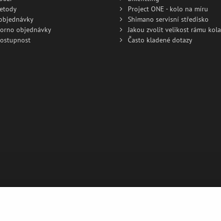
metody
Project ONE - kolo na míru
 objednávky
Shimano servisní středisko
torno objednávky
Jakou zvolit velikost rámu kola
dostupnost
Často kladené dotazy