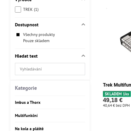
TREK (1)
Dostupnost
Všechny produkty
Pouze skladem
Hledat text
Prohledat
výsledky
filtru
Trek Multifun
fulltextem
Kategorie
SKLADEM 1ks
49,18 €
Imbus a Thorx
40,64 €
bez DPH
Multifunkční
Na kola a pláště