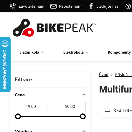
Zavolejte nám
Napište nám
Sledujte nás
Jízdní kola
Elektrokola
Komponenty
Úvod
Příslušen
Filtrace
Multifu
Cena
Od:
Do:
Řadit dle
Výrobce