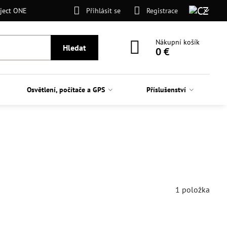
ject ONE
Přihlásit se
Registrace
Nákupní košík
Hledat
0 €
Osvětlení, počítače a GPS
Příslušenství
1
položka