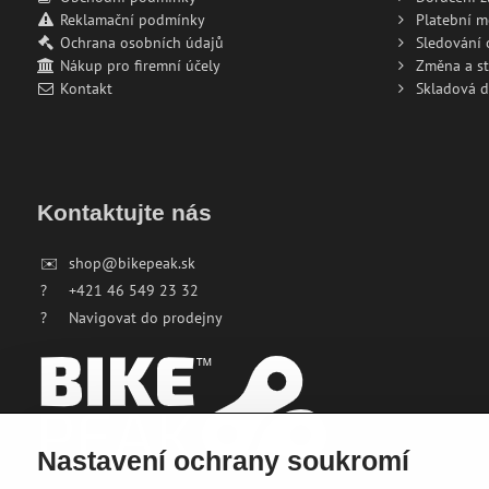
Reklamační podmínky
Platební 
Ochrana osobních údajů
Sledování
Nákup pro firemní účely
Změna a s
Kontakt
Skladová 
Kontaktujte nás
✉️
shop@bikepeak.sk
?
+421 46 549 23 32
?
Navigovat do prodejny
Nastavení ochrany soukromí