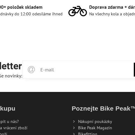
00+ položek skladem
Doprava zdarma + dár
dnávky do 12:00 odesíláme ihned
Na všechny kola a objed
etter
še novinky:
ákupu
Poznejte Bike Peak
pit u nás?
Nákupní poukázky
a vrácení zboží
Bike Peak Magazin
boží
Bikefitting