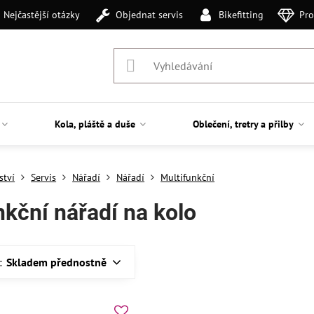
Nejčastější otázky
Objednat servis
Bikefitting
Pro
Kola, pláště a duše
Oblečení, tretry a přilby
ství
Servis
Nářadí
Nářadí
Multifunkční
nkční nářadí na kolo
:
Skladem přednostně