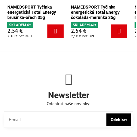
NAMEDSPORT Tyčinka
NAMEDSPORT Tyčinka
energetická Total Energy
energetická Total Energy
e
brusinka-ořech 35g
čokoláda-meruňka 35g
m
SKLADEM 6+
SKLADEM 4ks
2,54 €
2,54 €
2,10 €
bez DPH
2,10 €
bez DPH
2
Newsletter
Odebírat naše novinky:
Odebírat