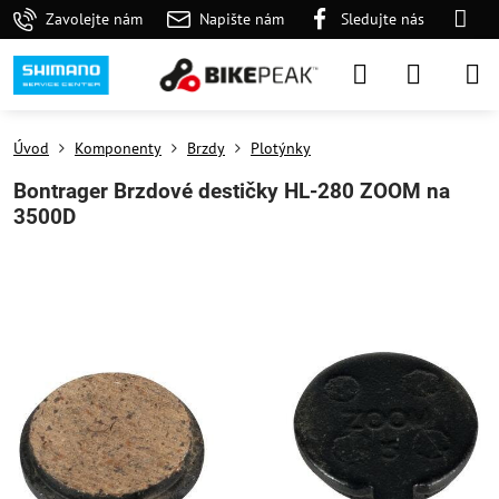
Zavolejte nám
Napište nám
Sledujte nás
Úvod
Komponenty
Brzdy
Plotýnky
Bontrager Brzdové destičky HL-280 ZOOM na
3500D