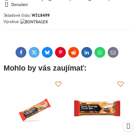
Doručení
Skladové číslo:
W318499
Výrobce:
Facebook
Twitter
Bluesky
Pinterest
Reddit
LinkedIn
WhatsApp
E-
mail
Mohlo by vás zaujímať: