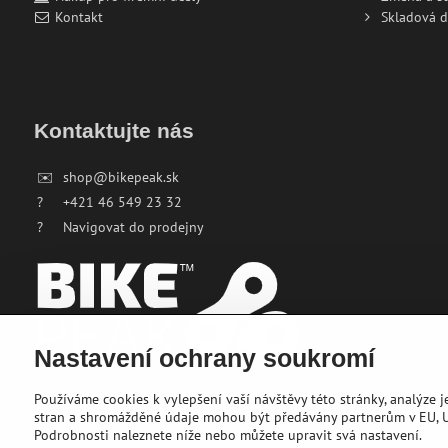
Kontakt
Skladová 
Kontaktujte nás
✉️
shop@bikepeak.sk
?
+421 46 549 23 32
?
Navigovat do prodejny
Nastavení ochrany soukromí
Používáme cookies k vylepšení vaší návštěvy této stránky, analýze 
stran a shromážděné údaje mohou být předávány partnerům v EU, US
Podrobnosti naleznete níže nebo můžete upravit svá nastavení.