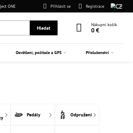
ject ONE
Přihlásit se
Registrace
Nákupní košík
Hledat
0 €
Osvětlení, počítače a GPS
Příslušenství
Pedály
Odpružení
ky