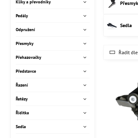
Kliky a převodníky
Přesmy
Pedály
Sedla
Odpružení
Přesmyky
Řadit dle
Přehazovačky
Představce
Řazení
Řetězy
Řídítka
Sedla