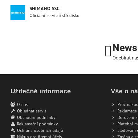
SHIMANO SSC
Oficiální servisní středisko
Newsl
Odebírat na
Užitečné informace
Vše o n
O nás
Proč nakou
Objednat servis
Reklamace 
Obchodní podmínky
Doručení z
Reklamační podmínky
Platební 
Ochrana osobních údajů
Sledování
Nákup pro firemní účely
Změna a s