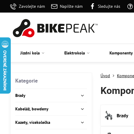
Zavolejte nám
Napište nám
Sledujte nás
Jízdní kola
Elektrokola
Komponenty
Úvod
Kompone
Kategorie
Kompon
Brzdy
Kabeláž, bowdeny
Brzdy
Kazety, vícekolečka