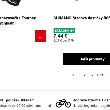
hazovačka Tourney
SHIMANO Brzdové destičky B0
ychlostní
SKLADEM 6+
7,44 €
6,15 €
bez DPH
Další produkty
1
2
299
00+ položek skladem
Doprava zdarma + dár
dnávky do 12:00 odesíláme ihned
Na všechny kola a objed