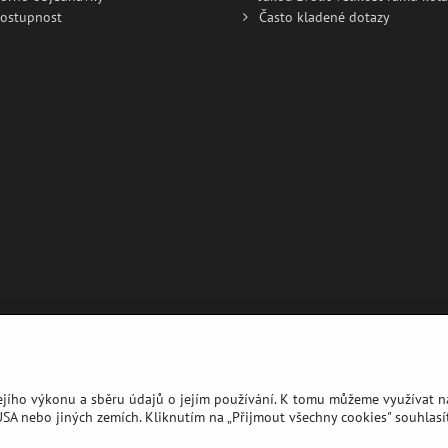
dostupnost
Často kladené dotazy
jejího výkonu a sběru údajů o jejím používání. K tomu můžeme využívat ná
A nebo jiných zemích. Kliknutím na „Přijmout všechny cookies" souhlasít