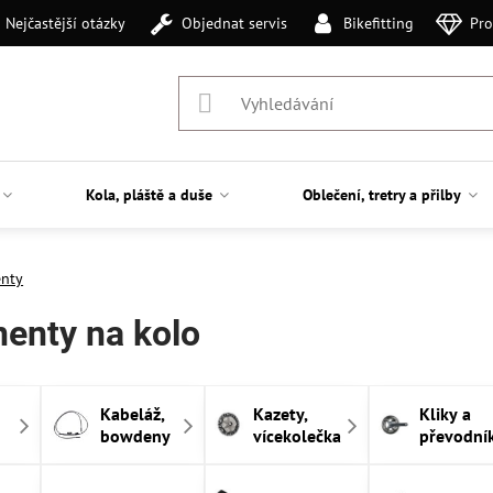
Nejčastější otázky
Objednat servis
Bikefitting
Pro
Kola, pláště a duše
Oblečení, tretry a přilby
nty
enty na kolo
Kabeláž,
Kazety,
Kliky a
bowdeny
vícekolečka
převodní