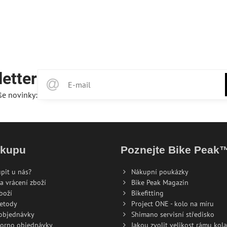
etter
še novinky:
ákupu
Poznejte Bike Peak
pit u nás?
Nákupní poukázky
a vrácení zboží
Bike Peak Magazin
boží
Bikefitting
metody
Project ONE - kolo na míru
 objednávky
Shimano servisní středisko
torno objednávky
Jakou zvolit velikost rámu kola