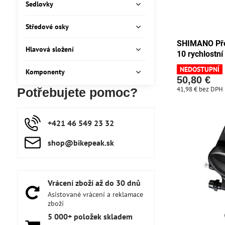
Sedlovky
Středové osky
SHIMANO Pře
Hlavová složení
10 rychlostní
NEDOSTUPNÍ
Komponenty
50,80 €
41,98 €
bez DPH
Potřebujete pomoc?
+421 46 549 23 32
shop​@bikepeak​.sk
Vrácení zboží až do 30 dnů
Asistované vrácení a reklamace
zboží
5 000+ položek skladem