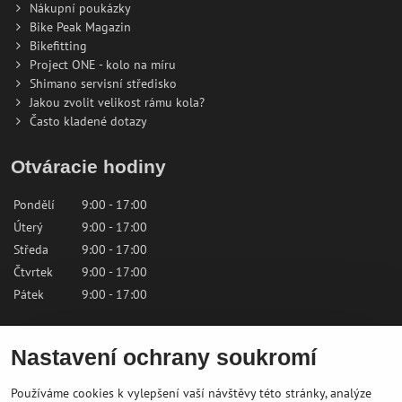
Nákupní poukázky
Bike Peak Magazin
Bikefitting
Project ONE - kolo na míru
Shimano servisní středisko
Jakou zvolit velikost rámu kola?
Často kladené dotazy
Otváracie hodiny
Pondělí
9:00 - 17:00
Úterý
9:00 - 17:00
Středa
9:00 - 17:00
Čtvrtek
9:00 - 17:00
Pátek
9:00 - 17:00
Sobota
9:00 - 12:00
Nastavení ochrany soukromí
Neděle
Zavřeno
Používáme cookies k vylepšení vaší návštěvy této stránky, analýze