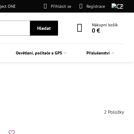
ject ONE
Přihlásit se
Registrace
Nákupní košík
Hledat
0 €
Osvětlení, počítače a GPS
Příslušenství
2
Položky