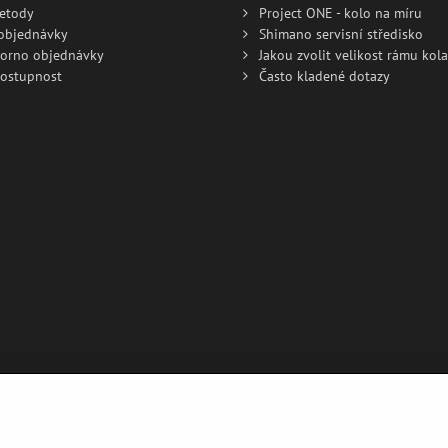
metody
Project ONE - kolo na míru
 objednávky
Shimano servisní středisko
torno objednávky
Jakou zvolit velikost rámu kola
dostupnost
Často kladené dotazy