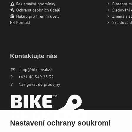
Reklamační podmínky
Platební 
Ochrana osobních údajů
Sledování
Nákup pro firemní účely
Změna a s
Kontakt
Skladová 
Kontaktujte nás
✉️
shop@bikepeak.sk
?
+421 46 549 23 32
?
Navigovat do prodejny
Nastavení ochrany soukromí