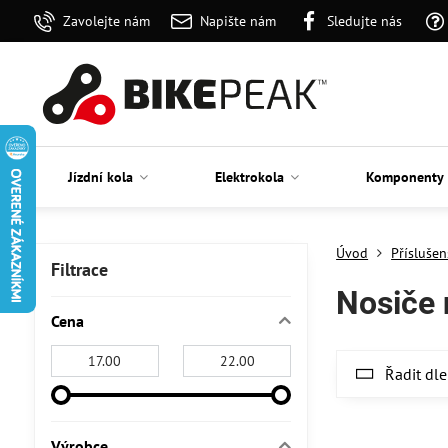
Zavolejte nám
Napište nám
Sledujte nás
Jízdní kola
Elektrokola
Komponenty
Úvod
Příslušen
Filtrace
Nosiče 
Cena
Od:
Do:
Řadit dle
Výrobce