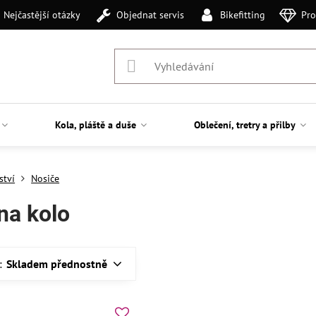
Nejčastější otázky
Objednat servis
Bikefitting
Pro
Kola, pláště a duše
Oblečení, tretry a přilby
ství
Nosiče
na kolo
:
Skladem přednostně