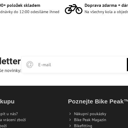
00+ položek skladem
Doprava zdarma + dár
dnávky do 12:00 odesíláme ihned
Na všechny kola a objed
etter
še novinky:
ákupu
Poznejte Bike Peak
pit u nás?
Nákupní poukázky
a vrácení zboží
Bike Peak Magazin
boží
Bikefitting