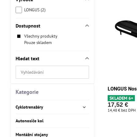
LONGUS (2)
Dostupnost
Všechny produkty
Pouze skladem
Hledat text
Prohledat
výsledky
filtru
LONGUS Nosi
fulltextem
Kategorie
SKLADEM 6+
17,52 €
Cyklotrenažéry
14,48 €
bez DPH
Autonosiče kol
Montážní stojany