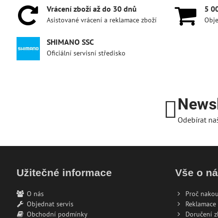
Vrácení zboží až do 30 dnů
5 0
Asistované vrácení a reklamace zboží
Obje
SHIMANO SSC
Oficiální servisní středisko
Newsl
Odebírat na
Užitečné informace
Vše o n
O nás
Proč nakou
Objednat servis
Reklamace 
Obchodní podmínky
Doručení z