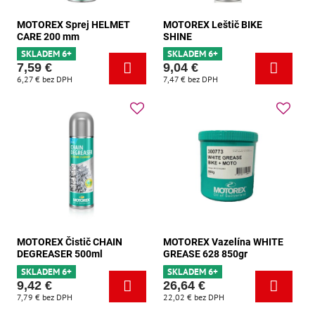
MOTOREX Sprej HELMET
MOTOREX Leštič BIKE
CARE 200 mm
SHINE
SKLADEM 6+
SKLADEM 6+
7,59 €
9,04 €
6,27 €
bez DPH
7,47 €
bez DPH
MOTOREX Čistič CHAIN ​​
MOTOREX Vazelína WHITE
DEGREASER 500ml
GREASE 628 850gr
SKLADEM 6+
SKLADEM 6+
9,42 €
26,64 €
7,79 €
bez DPH
22,02 €
bez DPH