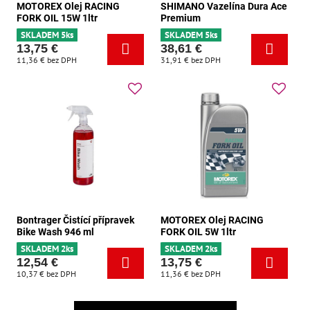
MOTOREX Olej RACING
SHIMANO Vazelína Dura Ace
FORK OIL 15W 1ltr
Premium
SKLADEM 5ks
SKLADEM 5ks
13,75 €
38,61 €
11,36 €
bez DPH
31,91 €
bez DPH
Bontrager Čistící přípravek
MOTOREX Olej RACING
Bike Wash 946 ml
FORK OIL 5W 1ltr
SKLADEM 2ks
SKLADEM 2ks
12,54 €
13,75 €
10,37 €
bez DPH
11,36 €
bez DPH