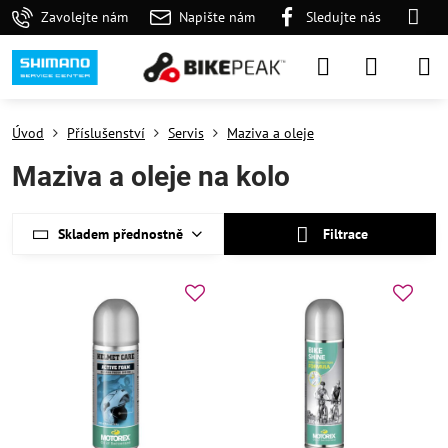
Zavolejte nám
Napište nám
Sledujte nás
Úvod
Příslušenství
Servis
Maziva a oleje
Maziva a oleje na kolo
Skladem přednostně
Filtrace