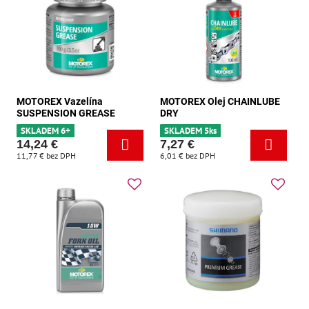
MOTOREX Vazelína
MOTOREX Olej CHAINLUBE
SUSPENSION GREASE
DRY
SKLADEM 6+
SKLADEM 5ks
14,24 €
7,27 €
11,77 €
bez DPH
6,01 €
bez DPH