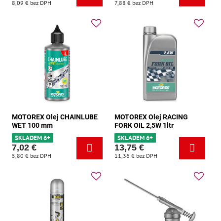
8,09 €
bez DPH
7,88 €
bez DPH
MOTOREX Olej CHAINLUBE
MOTOREX Olej RACING
WET 100 mm
FORK OIL 2,5W 1ltr
SKLADEM 6+
SKLADEM 6+
7,02 €
13,75 €
5,80 €
bez DPH
11,36 €
bez DPH