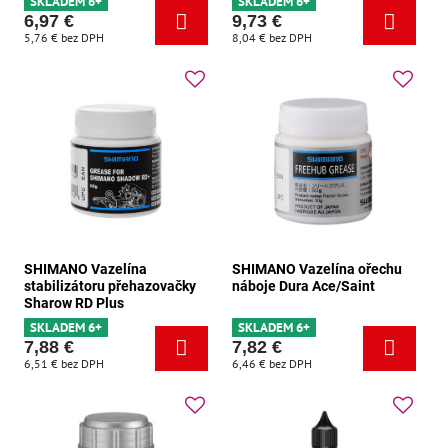
SKLADEM 6+
SKLADEM 6+
6,97 €
9,73 €
5,76 €
bez DPH
8,04 €
bez DPH
SHIMANO Vazelína
SHIMANO Vazelína ořechu
stabilizátoru přehazovačky
náboje Dura Ace/Saint
Sharow RD Plus
SKLADEM 6+
SKLADEM 6+
7,88 €
7,82 €
6,51 €
bez DPH
6,46 €
bez DPH