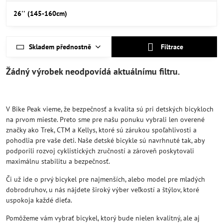
26'' (145-160cm)
Skladem přednostně
Filtrace
V Bike Peak vieme, že bezpečnosť a kvalita sú pri detských bicykloch
na prvom mieste. Preto sme pre našu ponuku vybrali len overené
značky ako Trek, CTM a Kellys, ktoré sú zárukou spoľahlivosti a
pohodlia pre vaše deti. Naše detské bicykle sú navrhnuté tak, aby
podporili rozvoj cyklistických zručností a zároveň poskytovali
maximálnu stabilitu a bezpečnosť.
Či už ide o prvý bicykel pre najmenších, alebo model pre mladých
dobrodruhov, u nás nájdete široký výber veľkostí a štýlov, ktoré
uspokoja každé dieťa.
Pomôžeme vám vybrať bicykel, ktorý bude nielen kvalitný, ale aj