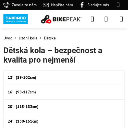
Zavolejte nám
Napište nám
Sledujte nás
Úvod
Jízdní kola
Dětské
Dětská kola – bezpečnost a
kvalita pro nejmenší
12'' (89-102cm)
16'' (98-117cm)
20'' (115-132cm)
24'' (130-151cm)