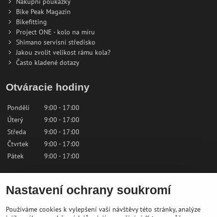
Nákupní poukázky
Bike Peak Magazin
Bikefitting
Project ONE - kolo na míru
Shimano servisní středisko
Jakou zvolit velikost rámu kola?
Často kladené dotazy
Otváracie hodiny
Pondělí
9:00 - 17:00
Úterý
9:00 - 17:00
Středa
9:00 - 17:00
Čtvrtek
9:00 - 17:00
Pátek
9:00 - 17:00
Sobota
9:00 - 12:00
Nastavení ochrany soukromí
Neděle
Zavřeno
Používáme cookies k vylepšení vaší návštěvy této stránky, analýze