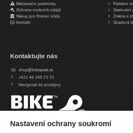
Reklamační podmínky
Platební 
Ochrana osobních údajů
Sledování
Nákup pro firemní účely
Změna a s
Kontakt
Skladová 
Kontaktujte nás
✉️
shop@bikepeak.sk
?
+421 46 549 23 32
?
Navigovat do prodejny
Nastavení ochrany soukromí