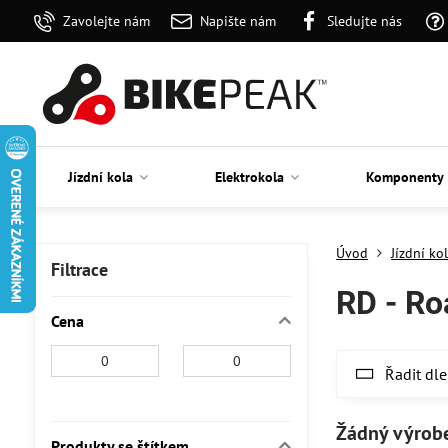
Zavolejte nám
Napište nám
Sledujte nás
Jízdní kola
Elektrokola
Komponenty
Úvod
Jízdní ko
Filtrace
RD - Ro
Cena
Od:
Do:
Řadit dle
Produkty se štítkem