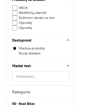
AKCIA
Bikefitting zdarma!
Doživotní záruka na rám
Výprodej
Výprodej
Dostupnost
Všechny produkty
Pouze skladem
Hledat text
Prohledat
výsledky
filtru
fulltextem
Kategorie
RD - Road Bikes