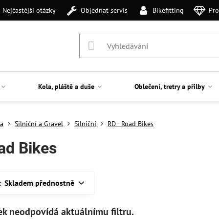
Nejčastější otázky
Objednat servis
Bikefitting
Pro
Kola, pláště a duše
Oblečení, tretry a přilby
la
Silniční a Gravel
Silniční
RD - Road Bikes
ad Bikes
:
Skladem přednostně