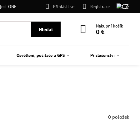
ject ONE
Přihlásit se
Registrace
Nákupní košík
Hledat
0 €
Osvětlení, počítače a GPS
Příslušenství
0
položek