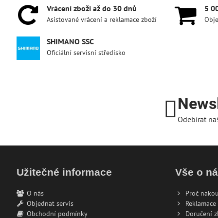
Vrácení zboží až do 30 dnů
5 0
Asistované vrácení a reklamace zboží
Obje
SHIMANO SSC
Oficiální servisní středisko
Newsl
Odebírat na
Užitečné informace
Vše o n
O nás
Proč nakou
Objednat servis
Reklamace 
Obchodní podmínky
Doručení z