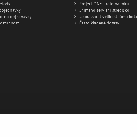
metody
Project ONE - kolo na míru
 objednávky
Shimano servisní středisko
torno objednávky
Jakou zvolit velikost rámu kola
dostupnost
Často kladené dotazy