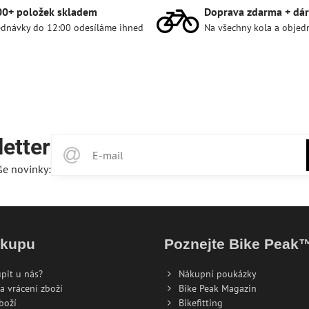
00+ položek skladem
Doprava zdarma + dár
dnávky do 12:00 odesíláme ihned
Na všechny kola a objed
etter
še novinky:
ákupu
Poznejte Bike Peak
pit u nás?
Nákupní poukázky
a vrácení zboží
Bike Peak Magazin
boží
Bikefitting