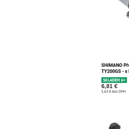
SHIMANO Pře
TY200GS - s
SKLADEM 6+
6,81 €
5,63 €
bez DPH