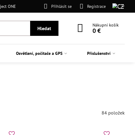
ject ONE
Přihlásit se
Registrace
Nákupní košík
Hledat
0 €
Osvětlení, počítače a GPS
Příslušenství
84
položek