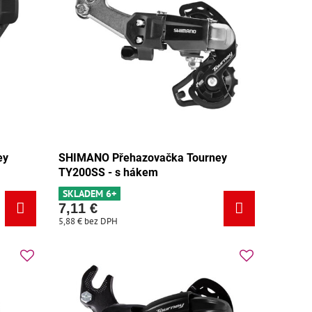
ey
SHIMANO Přehazovačka Tourney
TY200SS - s hákem
SKLADEM 6+
7,11 €
5,88 €
bez DPH