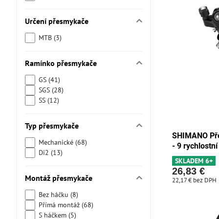
Určení přesmykače
MTB (3)
Ramínko přesmykače
GS (41)
SGS (28)
SS (12)
Typ přesmykače
SHIMANO Př
Mechanické (68)
- 9 rychlostní
Di2 (13)
SKLADEM 6+
26,83 €
Montáž přesmykače
22,17 €
bez DPH
Bez háčku (8)
Přímá montáž (68)
S háčkem (5)