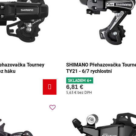
hazovačka Tourney
SHIMANO Přehazovačka Tourn
ez háku
TY21 - 6/7 rychlostní
SKLADEM 6+
6,81 €
5,63 €
bez DPH