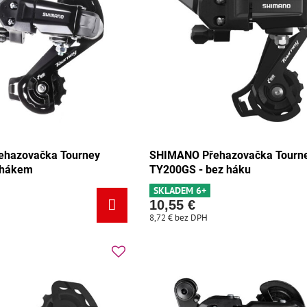
hazovačka Tourney
SHIMANO Přehazovačka Tourn
 hákem
TY200GS - bez háku
SKLADEM 6+
10,55 €
8,72 €
bez DPH