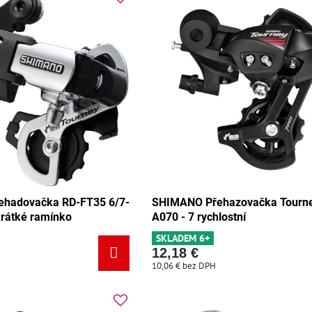
hadovačka RD-FT35 6/7-
SHIMANO Přehazovačka Tourn
krátké ramínko
A070 - 7 rychlostní
SKLADEM 6+
12,18 €
10,06 €
bez DPH