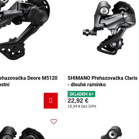
ehazovačka Deore M5120
SHIMANO Přehazovačka Claris
ostní
- dlouhé ramínko
SKLADEM 6+
22,92 €
18,94 €
bez DPH