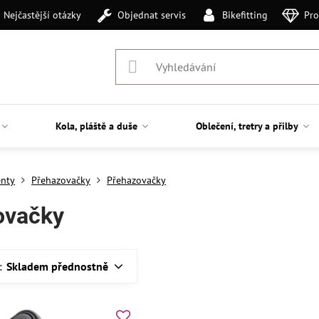
Nejčastější otázky
Objednat servis
Bikefitting
Pro
Kola, pláště a duše
Oblečení, tretry a přilby
nty
Přehazovačky
Přehazovačky
ovačky
:
Skladem přednostně