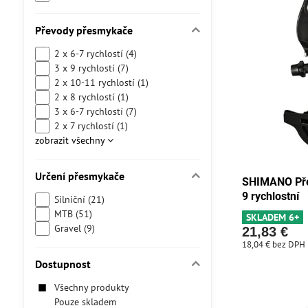
Převody přesmykače
2 x 6-7 rychlostí (4)
3 x 9 rychlostí (7)
2 x 10-11 rychlostí (1)
2 x 8 rychlostí (1)
3 x 6-7 rychlostí (7)
2 x 7 rychlostí (1)
zobrazit všechny
Určení přesmykače
SHIMANO Pře
9 rychlostní
Silniční (21)
MTB (51)
SKLADEM 6+
Gravel (9)
21,83 €
18,04 €
bez DPH
Dostupnost
Všechny produkty
Pouze skladem