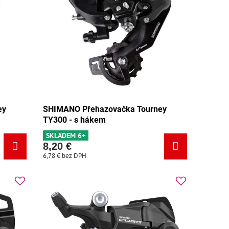
ey
SHIMANO Přehazovačka Tourney
TY300 - s hákem
SKLADEM 6+
8,20 €
6,78 €
bez DPH