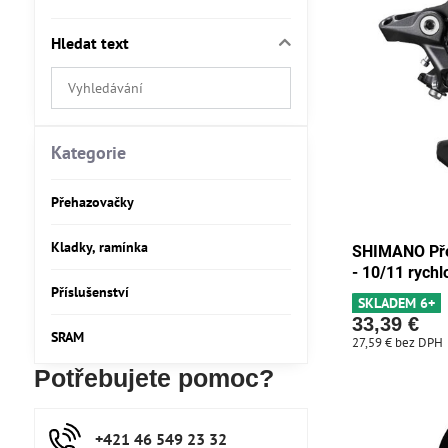
Hledat text
Prohledat
výsledky
filtru
fulltextem
Kategorie
Přehazovačky
Kladky, ramínka
SHIMANO Př
- 10/11 rychl
Příslušenství
SKLADEM 6+
33,39 €
SRAM
27,59 €
bez DPH
Potřebujete pomoc?
+421 46 549 23 32