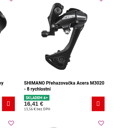
ey
SHIMANO Přehazovačka Acera M3020
- 8 rychlostní
SKLADEM 6+
16,41 €
13,56 €
bez DPH