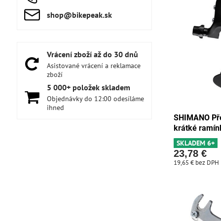
shop​@bikepeak​.sk
Vrácení zboží až do 30 dnů
Asistované vrácení a reklamace
zboží
5 000+ položek skladem
Objednávky do 12:00 odesíláme
ihned
SHIMANO Pře
krátké ramín
SKLADEM 6+
23,78 €
19,65 €
bez DPH