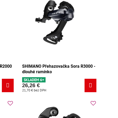
 R2000
SHIMANO Přehazovačka Sora R3000 -
dlouhé ramínko
SKLADEM 6+
26,26 €
21,70 €
bez DPH