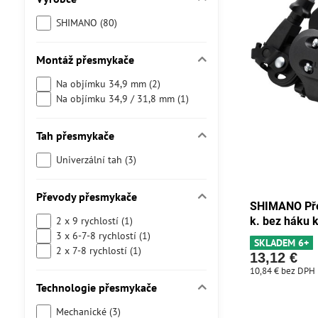
SHIMANO (80)
Montáž přesmykače
Na objímku 34,9 mm (2)
Na objímku 34,9 / 31,8 mm (1)
Tah přesmykače
Univerzální tah (3)
Převody přesmykače
SHIMANO Pře
2 x 9 rychlostí (1)
k. bez háku 
3 x 6-7-8 rychlostí (1)
SKLADEM 6+
2 x 7-8 rychlostí (1)
13,12 €
10,84 €
bez DPH
Technologie přesmykače
Mechanické (3)