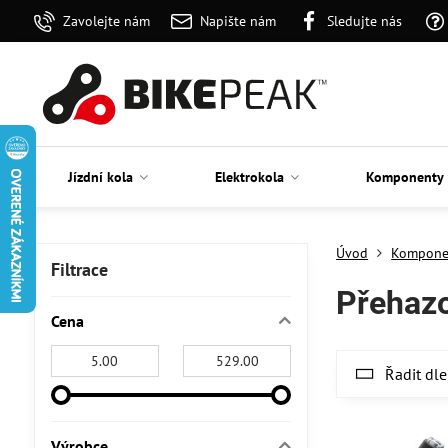
Zavolejte nám
Napište nám
Sledujte nás
Jízdní kola
Elektrokola
Komponenty
Úvod
Kompone
Filtrace
Přehaz
Cena
Od:
Do:
Řadit dle
Výrobce