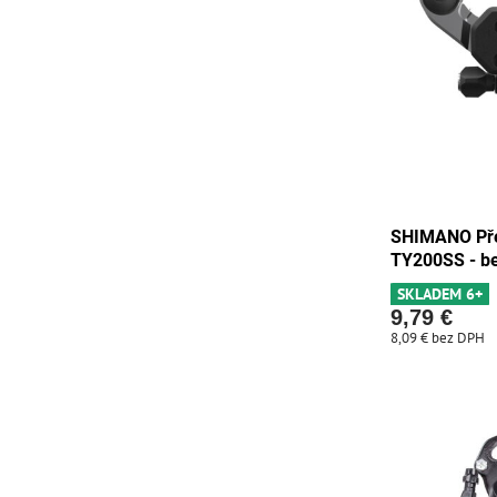
SHIMANO Pře
TY200SS - b
SKLADEM 6+
9,79 €
8,09 €
bez DPH