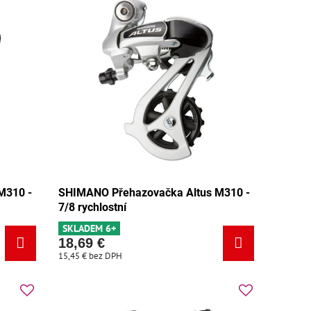
M310 -
SHIMANO Přehazovačka Altus M310 -
7/8 rychlostní
SKLADEM 6+
18,69 €
15,45 €
bez DPH