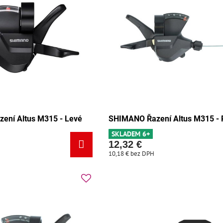
ení Altus M315 - Levé
SHIMANO Řazení Altus M315 - 
SKLADEM 6+
12,32 €
10,18 €
bez DPH