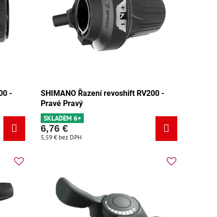
00 -
SHIMANO Řazení revoshift RV200 -
Pravé Pravý
SKLADEM 6+
6,76 €
5,59 €
bez DPH