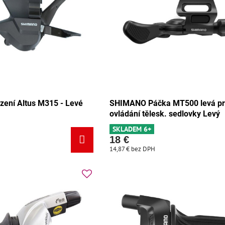
ení Altus M315 - Levé
SHIMANO Páčka MT500 levá p
ovládání tělesk. sedlovky Levý
SKLADEM 6+
18 €
14,87 €
bez DPH