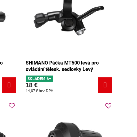
ro
SHIMANO Páčka MT500 levá pro
ovládání tělesk. sedlovky Levý
SKLADEM 6+
18 €
14,87 €
bez DPH