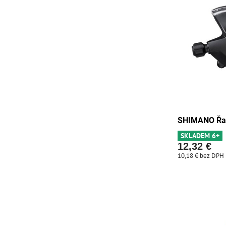
SHIMANO Řaz
SKLADEM 6+
12,32 €
10,18 €
bez DPH