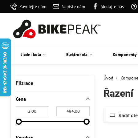
Zavolejte nám
Napište nám
Sledujte nás
Jízdní kola
Elektrokola
Komponenty
Úvod
Kompone
Filtrace
Řazení
Cena
Od:
Do:
Řadit dle
Výrobce