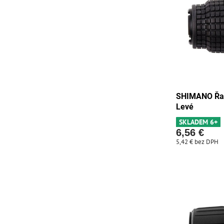
SHIMANO Řaze
Levé
SKLADEM 6+
6,56 €
5,42 €
bez DPH