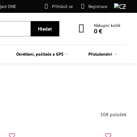
ject ONE
Přihlásit se
Registrace
Nákupní košík
Hledat
0 €
Osvětlení, počítače a GPS
Příslušenství
108
položek