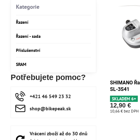
fulltextem
Kategorie
Řazení
Řazení - sada
Příslušenství
SRAM
Potřebujete pomoc?
SHIMANO Řaz
SL-3S41
+421 46 549 23 32
SKLADEM 6+
12,90 €
shop​@bikepeak​.sk
10,66 €
bez DPH
Vrácení zboží až do 30 dnů