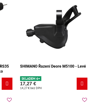
-RS35
SHIMANO Řazení Deore M5100 - Levé
ko
SKLADEM 6+
17,27 €
14,27 €
bez DPH