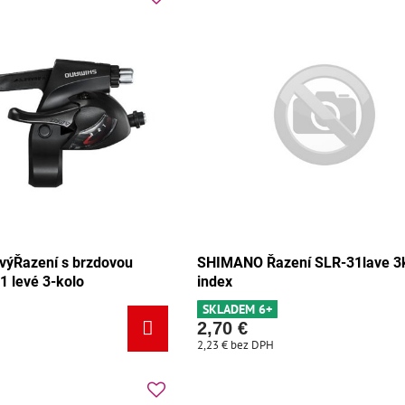
ýŘazení s brzdovou
SHIMANO Řazení SLR-31lave 3
 levé 3-kolo
index
SKLADEM 6+
2,70 €
2,23 €
bez DPH