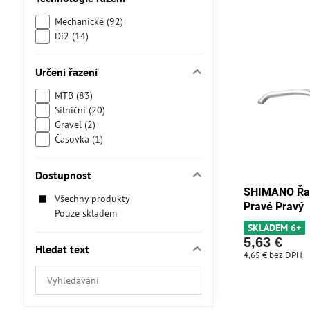
Mechanické (92)
Di2 (14)
Určení řazení
MTB (83)
Silniční (20)
Gravel (2)
Časovka (1)
Dostupnost
SHIMANO Řad
Všechny produkty
Pravé Pravý
Pouze skladem
SKLADEM 6+
5,63 €
Hledat text
4,65 €
bez DPH
Prohledat
výsledky
filtru