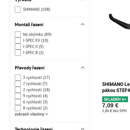
SHIMANO (108)
Montáž řazení
Na objímku (89)
I-SPEC EV (10)
I-SPEC II (5)
I-SPEC B (2)
Převody řazení
3 rychlosti (17)
7 rychlostí (7)
SHIMANO Lev
2 rychlosti (18)
pákou STEF41
9 rychlostí (4)
SKLADEM 6+
6 rychlostí (3)
7,09 €
8 rychlostí (2)
5,86 €
bez DPH
zobrazit všechny
Technologie řazení