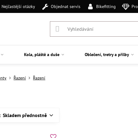
Nejčastější otázky
Objednat servis
Bikefitting
Pro
Kola, pláště a duše
Oblečení, tretry a přilby
nty
Řazení
Řazení
:
Skladem přednostně