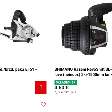
./brzd. páka EF51 -
SHIMANO Řazení RevoShift SL
levé (neindex) 3k+1800mm lan
SKLADEM 6+
4,50 €
3,72 €
bez DPH