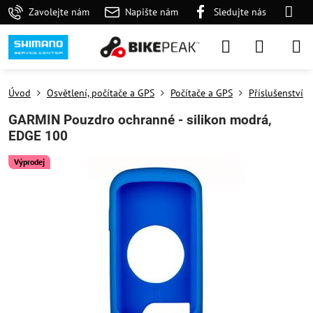
Zavolejte nám
Napište nám
Sledujte nás
Úvod
Osvětlení, počítače a GPS
Počítače a GPS
Příslušenství
GARMIN Pouzdro ochranné - silikon modrá,
EDGE 100
Výprodej