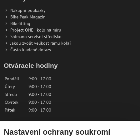
Nákupní poukázky
Bike Peak Magazin
Bikefitting
Project ONE - kolo na míru
Shimano servisní středisko
Jakou zvolit velikost rámu kola?
Často kladené dotazy
Otváracie hodiny
Pondělí
9:00 - 17:00
Úterý
9:00 - 17:00
Středa
9:00 - 17:00
Čtvrtek
9:00 - 17:00
Pátek
9:00 - 17:00
Sobota
9:00 - 12:00
Nastavení ochrany soukromí
Neděle
Zavřeno