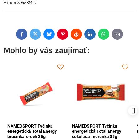
Výrobce:
GARMIN
Facebook
Twitter
Bluesky
Pinterest
Reddit
LinkedIn
WhatsApp
E-
mail
Mohlo by vás zaujímať:
NAMEDSPORT Tyčinka
NAMEDSPORT Tyčinka
energetická Total Energy
energetická Total Energy
e
brusinka-ořech 35g
čokoláda-meruňka 35g
m