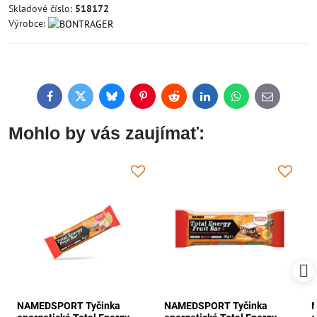
Skladové číslo:
518172
Výrobce:
Facebook
Twitter
Bluesky
Pinterest
Reddit
LinkedIn
WhatsApp
E-
mail
Mohlo by vás zaujímať:
NAMEDSPORT Tyčinka
NAMEDSPORT Tyčinka