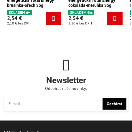
energetická Total Energy
energetická Total Energy
e
brusinka-ořech 35g
čokoláda-meruňka 35g
m
SKLADEM 6+
SKLADEM 4ks
2,54 €
2,54 €
2,10 €
bez DPH
2,10 €
bez DPH
2
Newsletter
Odebírat naše novinky:
Odebírat