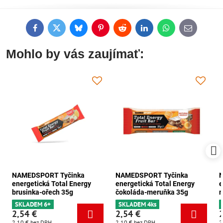
Facebook
Twitter
Bluesky
Pinterest
Reddit
LinkedIn
WhatsApp
E-
mail
Mohlo by vás zaujímať:
NAMEDSPORT Tyčinka
NAMEDSPORT Tyčinka
energetická Total Energy
energetická Total Energy
e
brusinka-ořech 35g
čokoláda-meruňka 35g
m
SKLADEM 6+
SKLADEM 4ks
2,54 €
2,54 €
2,10 €
bez DPH
2,10 €
bez DPH
2