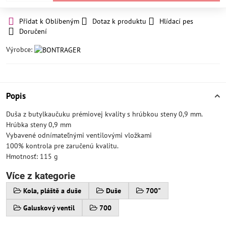
Přidat k Oblíbeným
Dotaz k produktu
Hlídací pes
Doručení
Výrobce:
Popis
Duša z butylkaučuku prémiovej kvality s hrúbkou steny 0,9 mm.
Hrúbka steny 0,9 mm
Vybavené odnímateľnými ventilovými vložkami
100% kontrola pre zaručenú kvalitu.
Hmotnosť: 115 g
Více z kategorie
Kola, pláště a duše
Duše
700"
Galuskový ventil
700