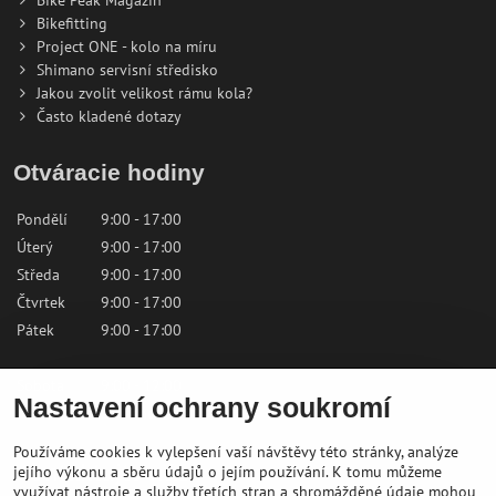
Bike Peak Magazin
Bikefitting
Project ONE - kolo na míru
Shimano servisní středisko
Jakou zvolit velikost rámu kola?
Často kladené dotazy
Otváracie hodiny
Pondělí
9:00 - 17:00
Úterý
9:00 - 17:00
Středa
9:00 - 17:00
Čtvrtek
9:00 - 17:00
Pátek
9:00 - 17:00
Sobota
9:00 - 12:00
Nastavení ochrany soukromí
Neděle
Zavřeno
Používáme cookies k vylepšení vaší návštěvy této stránky, analýze
Kontaktujte nás
jejího výkonu a sběru údajů o jejím používání. K tomu můžeme
využívat nástroje a služby třetích stran a shromážděné údaje mohou