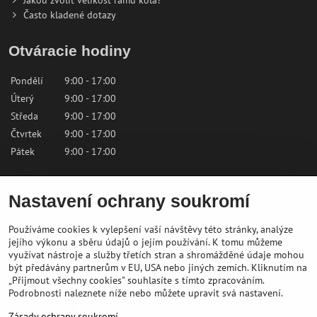
Jakou zvolit velikost rámu kola?
Často kladené dotazy
Otváracie hodiny
Pondělí
9:00 - 17:00
Úterý
9:00 - 17:00
Středa
9:00 - 17:00
Čtvrtek
9:00 - 17:00
Pátek
9:00 - 17:00
Sobota
9:00 - 12:00
Nastavení ochrany soukromí
Neděle
Zavřeno
Používáme cookies k vylepšení vaší návštěvy této stránky, analýze
Kontaktujte nás
jejího výkonu a sběru údajů o jejím používání. K tomu můžeme
využívat nástroje a služby třetích stran a shromážděné údaje mohou
být předávány partnerům v EU, USA nebo jiných zemích. Kliknutím na
✉️
shop@bikepeak.sk
„Přijmout všechny cookies" souhlasíte s tímto zpracováním.
?
+421 46 549 23 32
Podrobnosti naleznete níže nebo můžete upravit svá nastavení.
?
Navigovat do prodejny
Zásady ochrany soukromí