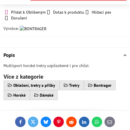
Přidat k Oblíbeným
Dotaz k produktu
Hlídací pes
Doručení
Výrobce:
Popis
Multisport horské tretry uzpůsobené i pro chůzi.
Více z kategorie
Oblečení, tretry a přilby
Tretry
Bontrager
Horské
Dámské
Facebook
Twitter
Bluesky
Pinterest
Reddit
LinkedIn
WhatsApp
E-
mail