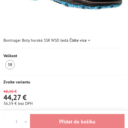
Bontrager Boty horské SSR WSD šedá
Čtěte více
Velikost
38
SKLADEM
1ks
Zvolte variantu
48,20 €
44,27 €
36,59 €
bez DPH
Přidat do košíku