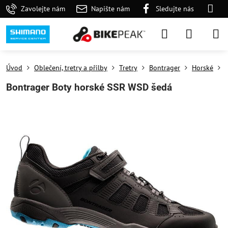
Zavolejte nám
Napište nám
Sledujte nás
Úvod
Oblečení, tretry a přilby
Tretry
Bontrager
Horské
Bontrager Boty horské SSR WSD šedá