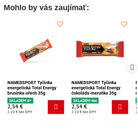
Mohlo by vás zaujímať:
NAMEDSPORT Tyčinka
NAMEDSPORT Tyčinka
energetická Total Energy
energetická Total Energy
e
brusinka-ořech 35g
čokoláda-meruňka 35g
m
SKLADEM 6+
SKLADEM 4ks
2,54 €
2,54 €
2,10 €
bez DPH
2,10 €
bez DPH
2