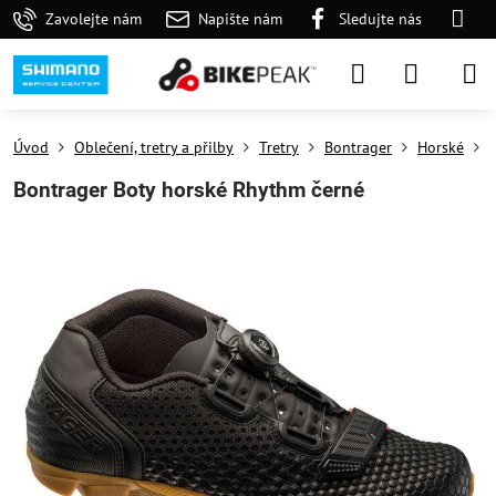
Zavolejte nám
Napište nám
Sledujte nás
Úvod
Oblečení, tretry a přilby
Tretry
Bontrager
Horské
Bontrager Boty horské Rhythm černé