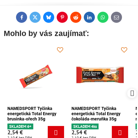
Facebook
Twitter
Bluesky
Pinterest
Reddit
LinkedIn
WhatsApp
E-
mail
Mohlo by vás zaujímať:
NAMEDSPORT Tyčinka
NAMEDSPORT Tyčinka
energetická Total Energy
energetická Total Energy
e
brusinka-ořech 35g
čokoláda-meruňka 35g
m
SKLADEM 6+
SKLADEM 4ks
2,54 €
2,54 €
2,10 €
bez DPH
2,10 €
bez DPH
2