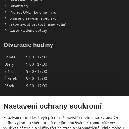
Bike Peak Magazin
Bikefitting
Project ONE - kolo na míru
Shimano servisní středisko
Jakou zvolit velikost rámu kola?
Často kladené dotazy
Otváracie hodiny
Pondělí
9:00 - 17:00
Úterý
9:00 - 17:00
Středa
9:00 - 17:00
Čtvrtek
9:00 - 17:00
Pátek
9:00 - 17:00
Sobota
9:00 - 12:00
Nastavení ochrany soukromí
Neděle
Zavřeno
Používáme cookies k vylepšení vaší návštěvy této stránky, analýze
Kontaktujte nás
jejího výkonu a sběru údajů o jejím používání. K tomu můžeme
využívat nástroje a služby třetích stran a shromážděné údaje mohou