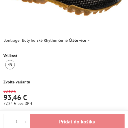
Bontrager Boty horské Rhythm černé
Čtěte více
Velikost
45
SKLADEM
1ks
Zvolte variantu
97,39 €
93,46 €
77,24 €
bez DPH
Přidat do košíku