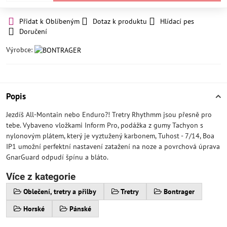
Přidat k Oblíbeným
Dotaz k produktu
Hlídací pes
Doručení
Výrobce:
Popis
Jezdíš All-Montain nebo Enduro?! Tretry Rhythmm jsou přesně pro
tebe. Vybaveno vložkami Inform Pro, podážka z gumy Tachyon s
nylonovým plátem, který je vyztužený karbonem, Tuhost - 7/14, Boa
IP1 umožní perfektní nastavení zatažení na noze a povrchová úprava
GnarGuard odpudí špínu a bláto.
Více z kategorie
Oblečení, tretry a přilby
Tretry
Bontrager
Horské
Pánské