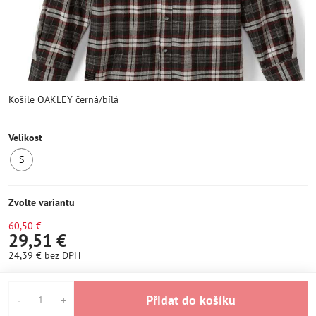
Košile OAKLEY černá/bílá
Velikost
S
SKLADEM
1ks
Zvolte variantu
60,50 €
29,51 €
24,39 €
bez DPH
Přidat do košíku