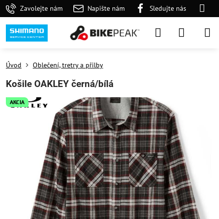
Zavolejte nám
Napište nám
Sledujte nás
Úvod
Oblečení, tretry a přilby
Košile OAKLEY černá/bílá
AKCIA