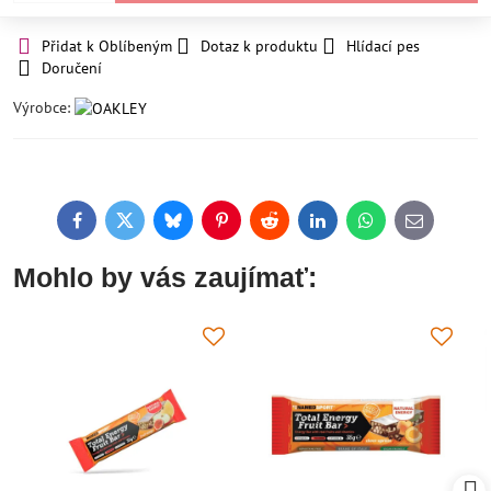
Přidat k Oblíbeným
Dotaz k produktu
Hlídací pes
Doručení
Výrobce:
Facebook
Twitter
Bluesky
Pinterest
Reddit
LinkedIn
WhatsApp
E-
mail
Mohlo by vás zaujímať: