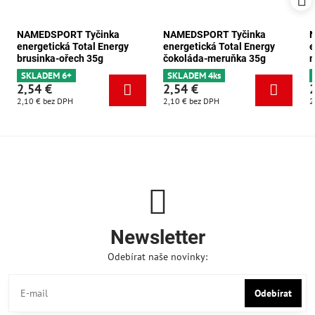
NAMEDSPORT Tyčinka
NAMEDSPORT Tyčinka
energetická Total Energy
energetická Total Energy
e
brusinka-ořech 35g
čokoláda-meruňka 35g
m
SKLADEM 6+
SKLADEM 4ks
2,54 €
2,54 €
2,10 €
bez DPH
2,10 €
bez DPH
2
Newsletter
Odebírat naše novinky:
Odebírat