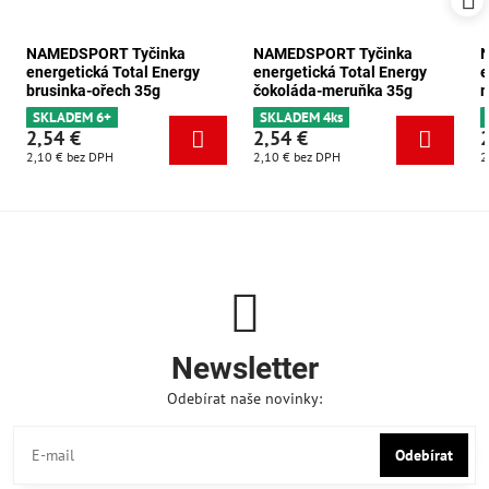
NAMEDSPORT Tyčinka
NAMEDSPORT Tyčinka
energetická Total Energy
energetická Total Energy
e
brusinka-ořech 35g
čokoláda-meruňka 35g
m
SKLADEM 6+
SKLADEM 4ks
2,54 €
2,54 €
2,10 €
bez DPH
2,10 €
bez DPH
2
Newsletter
Odebírat naše novinky:
Odebírat