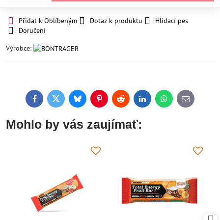
Přidat k Oblíbeným
Dotaz k produktu
Hlídací pes
Doručení
Výrobce:
Facebook
Twitter
Bluesky
Pinterest
Reddit
LinkedIn
WhatsApp
E-
mail
Mohlo by vás zaujímať: