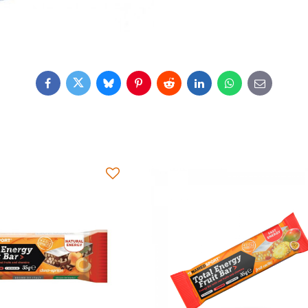
Facebook
Twitter
Bluesky
Pinterest
Reddit
LinkedIn
WhatsApp
E-
mail