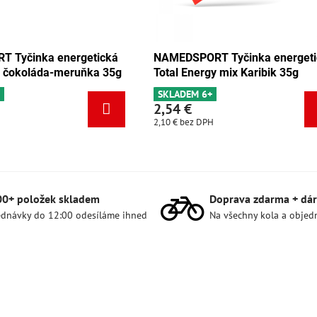
EDSPORT Tyčinka energetická
NAMEDSPORT Tyčinka 
al Energy mix Karibik 35g
Total Energy mix Tang
LADEM 6+
SKLADEM 5ks
54 €
2,54 €
 €
bez DPH
2,10 €
bez DPH
00+ položek skladem
Doprava zdarma + dár
dnávky do 12:00 odesíláme ihned
Na všechny kola a objed