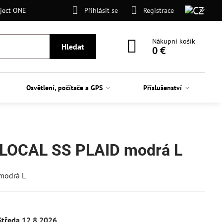
ject ONE
Přihlásit se
Registrace
Nákupní košík
Hledat
0 €
Osvětlení, počítače a GPS
Příslušenství
 LOCAL SS PLAID modrá L
modrá L
Středa
12.8.2026