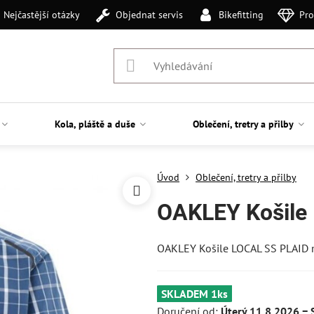
Nejčastější otázky
Objednat servis
Bikefitting
Pro
Kola, pláště a duše
Oblečení, tretry a přilby
Úvod
Oblečení, tretry a přilby
OAKLEY Košile
OAKLEY Košile LOCAL SS PLAID 
SKLADEM 1ks
Doručení od:
Úterý
11.8.2026 −