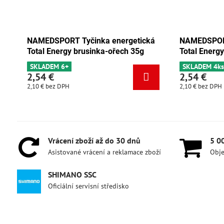
rgetická
NAMEDSPORT Tyčinka energetická
NAM
ch 35g
Total Energy čokoláda-meruňka 35g
Tot
SKLADEM 4ks
SK
2,54 €
2,
2,10 €
bez DPH
2,10
Vrácení zboží až do 30 dnů
5 0
Asistované vrácení a reklamace zboží
Obje
SHIMANO SSC
Oficiální servisní středisko