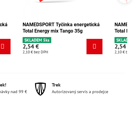
energetická
NAMEDSPORT Tyčinka energetická
o 35g
Total Energy pistácie 35g
SKLADEM 3ks
2,54 €
2,10 €
bez DPH
ek!
Trek
návky nad 99 €
Autorizovaný servis a prodejce