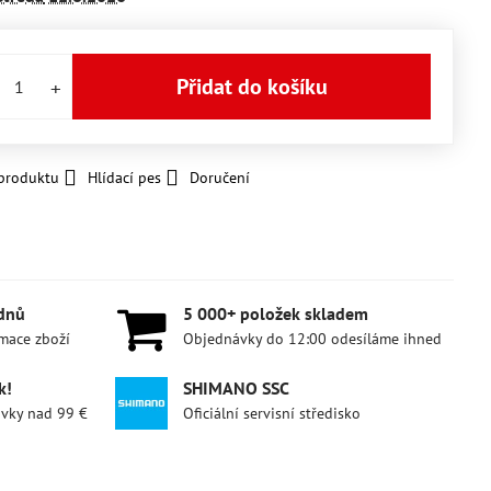
Přidat do košíku
 produktu
Hlídací pes
Doručení
 dnů
5 000+ položek skladem
amace zboží
Objednávky do 12:00 odesíláme ihned
k!
SHIMANO SSC
ávky nad 99 €
Oficiální servisní středisko