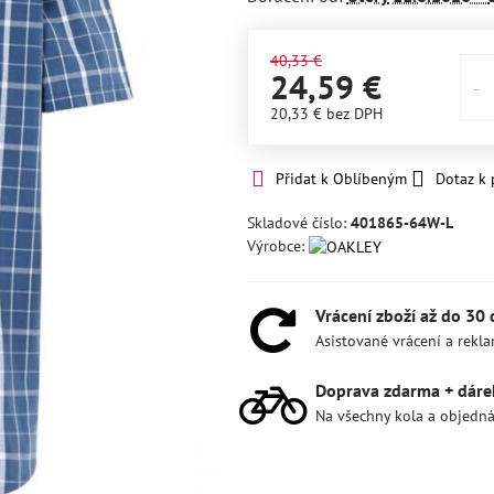
40,33 €
24,59 €
20,33 €
bez DPH
Přidat k Oblíbeným
Dotaz k
Skladové číslo:
401865-64W-L
Výrobce:
Vrácení zboží až do 30
Asistované vrácení a rekl
Doprava zdarma + dáre
Na všechny kola a objedn