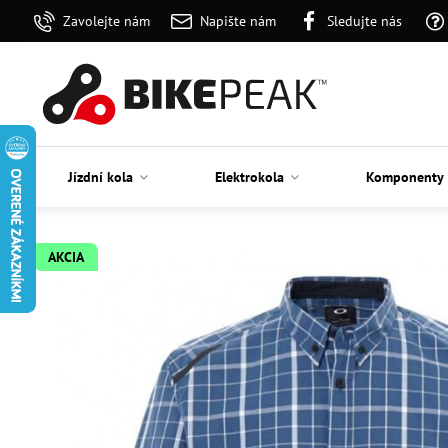
Zavolejte nám
Napište nám
Sledujte nás
Jízdní kola
Elektrokola
Komponenty
AKCIA