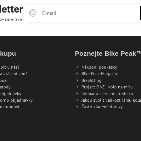
etter
še novinky:
ákupu
Poznejte Bike Peak
pit u nás?
Nákupní poukázky
a vrácení zboží
Bike Peak Magazin
boží
Bikefitting
metody
Project ONE - kolo na míru
 objednávky
Shimano servisní středisko
torno objednávky
Jakou zvolit velikost rámu kola
dostupnost
Často kladené dotazy