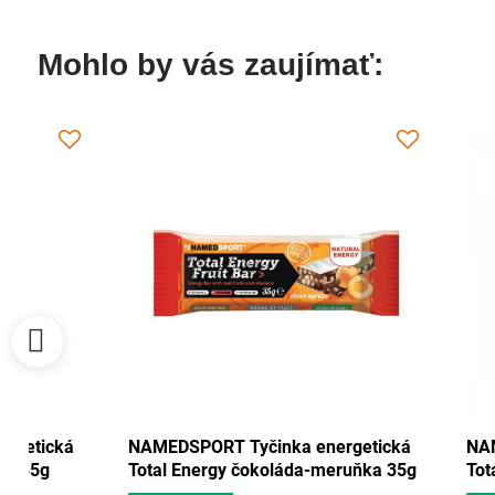
Mohlo by vás zaujímať:
 Tyčinka energetická
NAMEDSPORT Tyčinka energeti
y brusinka-ořech 35g
Total Energy čokoláda-meruňka