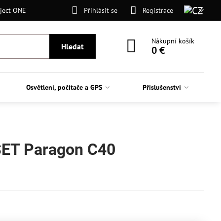
ject ONE
Přihlásit se
Registrace
Nákupní košík
Hledat
0 €
Osvětlení, počítače a GPS
Příslušenství
SET Paragon C40