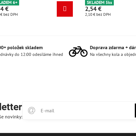
SKLADEM 6+
SKLADEM 
2,54 €
2,54 €
2,10 €
bez DPH
2,10 €
bez 
00+ položek skladem
Doprava zdarma + dár
dnávky do 12:00 odesíláme ihned
Na všechny kola a objed
etter
še novinky: