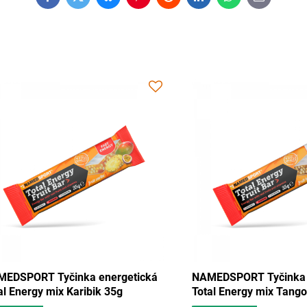
Facebook
Twitter
Bluesky
Pinterest
Reddit
LinkedIn
WhatsApp
E-
mail
cká
NAMEDSPORT Tyčinka energetická
NAMEDSP
 35g
Total Energy mix Karibik 35g
Total En