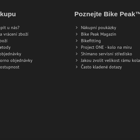
ákupu
Poznejte Bike Peak
pit u nás?
Nákupní poukázky
a vrácení zboží
Bike Peak Magazin
boží
Bikefitting
metody
Project ONE - kolo na míru
 objednávky
Shimano servisní středisko
torno objednávky
Jakou zvolit velikost rámu kola
dostupnost
Často kladené dotazy