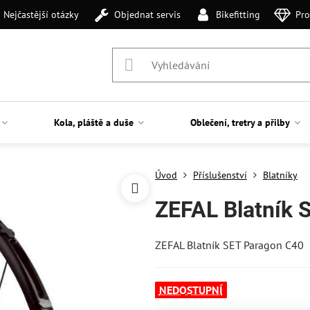
Nejčastější otázky
Objednat servis
Bikefitting
Pro
Kola, pláště a duše
Oblečení, tretry a přilby
Úvod
Příslušenství
Blatníky
ZEFAL Blatník 
ZEFAL Blatník SET Paragon C40
NEDOSTUPNÍ