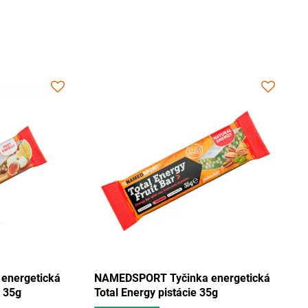
ORT Tyčinka energetická
NAMEDSPORT Tyčinka energ
ergy mix Tango 35g
Total Energy pistácie 35g