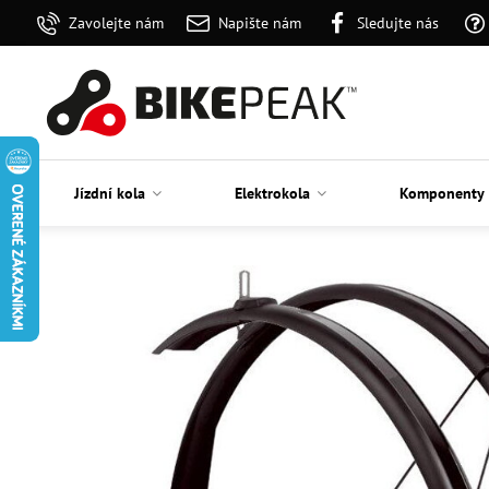
Zavolejte nám
Napište nám
Sledujte nás
Jízdní kola
Elektrokola
Komponenty