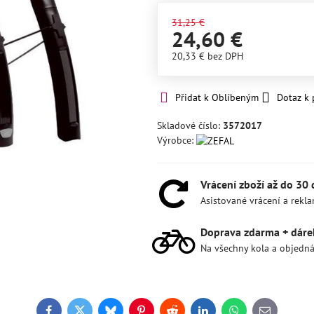
31,25 €
24,60 €
20,33 €
bez DPH
Přidat k Oblíbeným
Dotaz k
Skladové číslo:
3572017
Výrobce:
Vrácení zboží až do 30
Asistované vrácení a rekl
Doprava zdarma + dáre
Na všechny kola a objedn