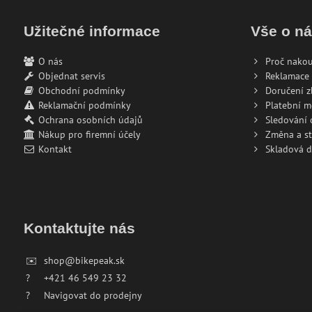
Užitečné informace
Vše o n
O nás
Proč nakou
Objednat servis
Reklamace 
Obchodní podmínky
Doručení z
Reklamační podmínky
Platební 
Ochrana osobních údajů
Sledování
Nákup pro firemní účely
Změna a s
Kontakt
Skladová 
Kontaktujte nás
✉️
shop@bikepeak.sk
?
+421 46 549 23 32
?
Navigovat do prodejny