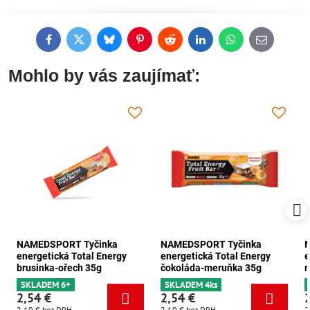
Facebook
Twitter
Bluesky
Pinterest
Reddit
LinkedIn
WhatsApp
E-
mail
Mohlo by vás zaujímať:
NAMEDSPORT Tyčinka
NAMEDSPORT Tyčinka
energetická Total Energy
energetická Total Energy
e
brusinka-ořech 35g
čokoláda-meruňka 35g
m
SKLADEM 6+
SKLADEM 4ks
2,54 €
2,54 €
2,10 €
bez DPH
2,10 €
bez DPH
2