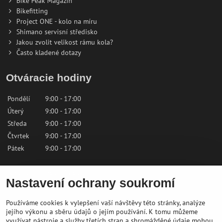
Bike Peak Magazin
Bikefitting
Project ONE - kolo na míru
Shimano servisní středisko
Jakou zvolit velikost rámu kola?
Často kladené dotazy
Otváracie hodiny
Pondělí
9:00 - 17:00
Úterý
9:00 - 17:00
Středa
9:00 - 17:00
Čtvrtek
9:00 - 17:00
Pátek
9:00 - 17:00
Sobota
9:00 - 12:00
Nastavení ochrany soukromí
Neděle
Zavřeno
Používáme cookies k vylepšení vaší návštěvy této stránky, analýze
Kontaktujte nás
jejího výkonu a sběru údajů o jejím používání. K tomu můžeme
využívat nástroje a služby třetích stran a shromážděné údaje mohou