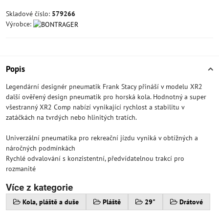
Skladové číslo:
579266
Výrobce:
Popis
Legendární designér pneumatik Frank Stacy přináší v modelu XR2
další ověřený design pneumatik pro horská kola. Hodnotný a super
všestranný XR2 Comp nabízí vynikající rychlost a stabilitu v
zatáčkách na tvrdých nebo hlinitých tratích.
Univerzální pneumatika pro rekreační jízdu vyniká v obtížných a
náročných podmínkách
Rychlé odvalování s konzistentní, předvídatelnou trakcí pro
rozmanité
Více z kategorie
Kola, pláště a duše
Pláště
29"
Drátové