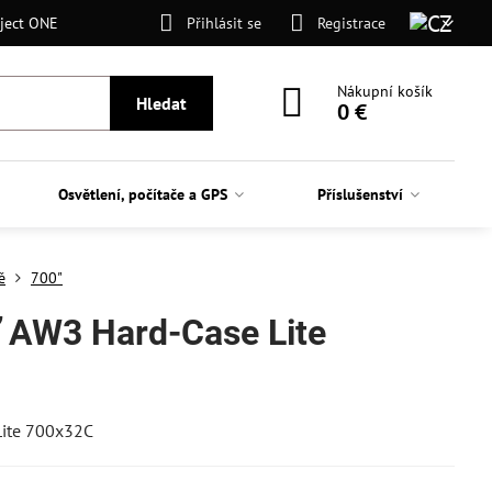
ject ONE
Přihlásit se
Registrace
Nákupní košík
Hledat
0 €
Osvětlení, počítače a GPS
Příslušenství
ě
700"
ť AW3 Hard-Case Lite
Lite 700x32C