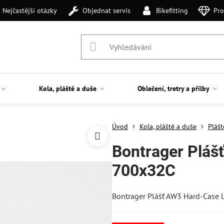
Nejčastější otázky
Objednat servis
Bikefitting
Pro
Kola, pláště a duše
Oblečení, tretry a přilby
Úvod
Kola, pláště a duše
Plášt
Bontrager Pláš
700x32C
Bontrager Plášť AW3 Hard-Case 