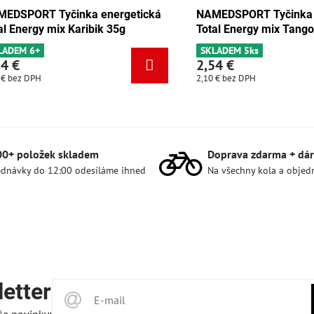
cká
NAMEDSPORT Tyčinka energetická
NAMEDSP
 35g
Total Energy mix Karibik 35g
Total En
SKLADEM 6+
SKLADEM 
2,54 €
2,54 €
2,10 €
bez DPH
2,10 €
bez 
00+ položek skladem
Doprava zdarma + dár
dnávky do 12:00 odesíláme ihned
Na všechny kola a objed
etter