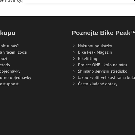
še novinky:
ákupu
Poznejte Bike Peak
pit u nás?
Nákupní poukázky
a vrácení zboží
Bike Peak Magazin
boží
Bikefitting
metody
Project ONE - kolo na míru
 objednávky
Shimano servisní středisko
torno objednávky
Jakou zvolit velikost rámu kola
dostupnost
Často kladené dotazy