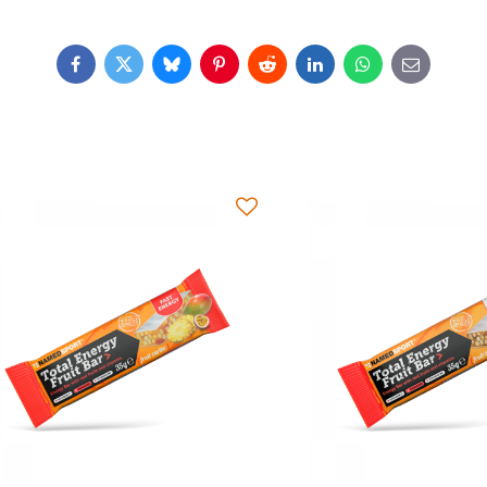
Facebook
Twitter
Bluesky
Pinterest
Reddit
LinkedIn
WhatsApp
E-
mail