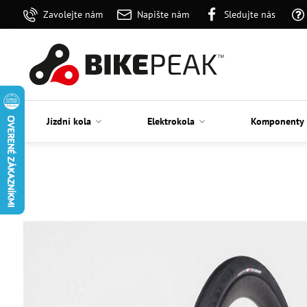
Zavolejte nám
Napište nám
Sledujte nás
Jízdní kola
Elektrokola
Komponenty