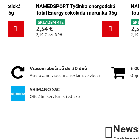
 Tyčinka energetická
NAMEDSPORT Tyčinka energeti
y brusinka-ořech 35g
Total Energy čokoláda-meruňka
SKLADEM 4ks
2,54 €
2,10 €
bez DPH
Vrácení zboží až do 30 dnů
5 0
Asistované vrácení a reklamace zboží
Obje
SHIMANO SSC
Oficiální servisní středisko
Newsl