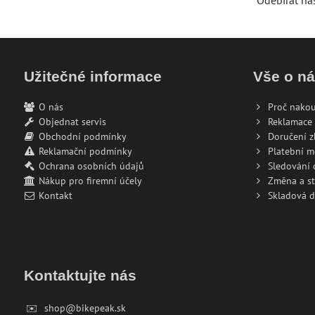
Odebírat na
Užitečné informace
Vše o n
O nás
Proč nakou
Objednat servis
Reklamace 
Obchodní podmínky
Doručení z
Reklamační podmínky
Platební 
Ochrana osobních údajů
Sledování
Nákup pro firemní účely
Změna a s
Kontakt
Skladová 
Kontaktujte nás
✉️
shop@bikepeak.sk