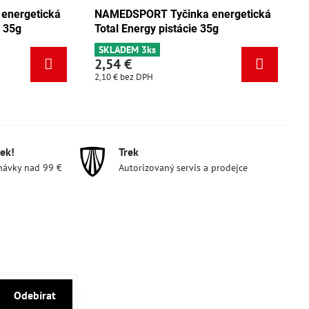
ORT Tyčinka energetická
NAMEDSPORT Tyčinka energ
ergy mix Tango 35g
Total Energy pistácie 35g
5ks
SKLADEM 3ks
2,54 €
DPH
2,10 €
bez DPH
ek!
Trek
návky nad 99 €
Autorizovaný servis a prodejce
Odebírat