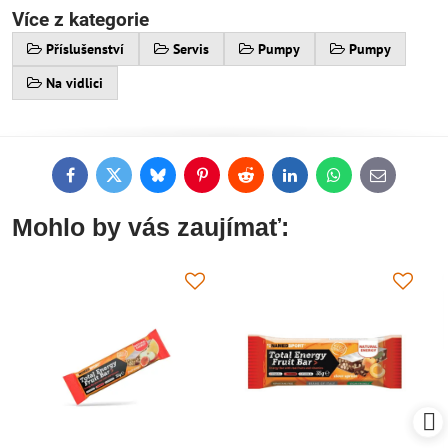
Více z kategorie
Příslušenství
Servis
Pumpy
Pumpy
Na vidlici
Facebook
Twitter
Bluesky
Pinterest
Reddit
LinkedIn
WhatsApp
E-
mail
Mohlo by vás zaujímať: