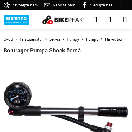
Zavolejte nám
Napište nám
Sledujte nás
Úvod
Příslušenství
Servis
Pumpy
Pumpy
Na vidlici
Bontrager Pumpa Shock černá