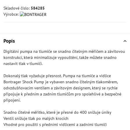
Skladové číslo:
584285
Výrobce:
Popis
Digitální pumpa na tlumiče se snadno čitelným měřičem a závitovou
konstrukcí, která minimalizuje vypouštění, takže můžete snadno
nastavit tlak v tlumiči.
Dokonalý tlak vyžaduje přesnost. Pumpa na tlumiče a vidlice
Bontrager Shock Pump je vybaven snadno čitelným tlakoměrem,
odvzdušňovacím ventilem a závitovým designem, který se rychle
připojuje k předním a zadním tlumičům pro spolehlivé a bezpečné
připojení.
Snadno čitelné měřítko, které je přesné do 400 snižuje úniky
Ventil snižuje tlak po malých krocích
Vhodné pro použití s ​​předními vidlicemi a zadními tlumiči