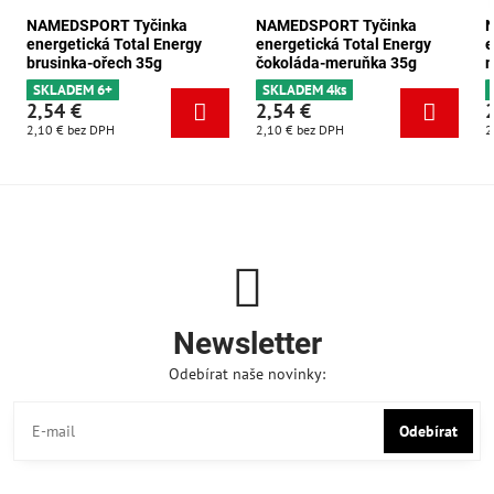
NAMEDSPORT Tyčinka
NAMEDSPORT Tyčinka
energetická Total Energy
energetická Total Energy
e
brusinka-ořech 35g
čokoláda-meruňka 35g
m
SKLADEM 6+
SKLADEM 4ks
2,54 €
2,54 €
2,10 €
bez DPH
2,10 €
bez DPH
2
Newsletter
Odebírat naše novinky:
Odebírat