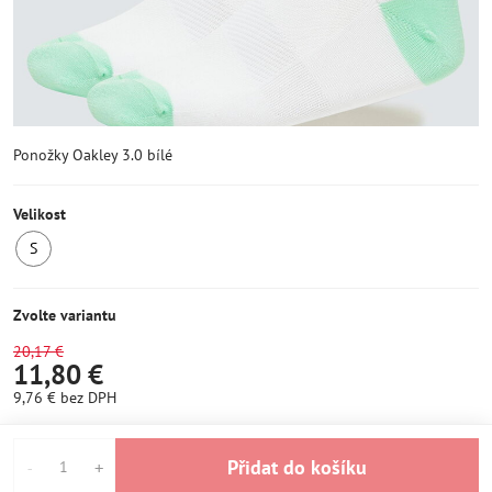
Ponožky Oakley 3.0 bílé
Velikost
S
SKLADEM
1ks
Zvolte variantu
20,17 €
11,80 €
9,76 €
bez DPH
Přidat do košíku