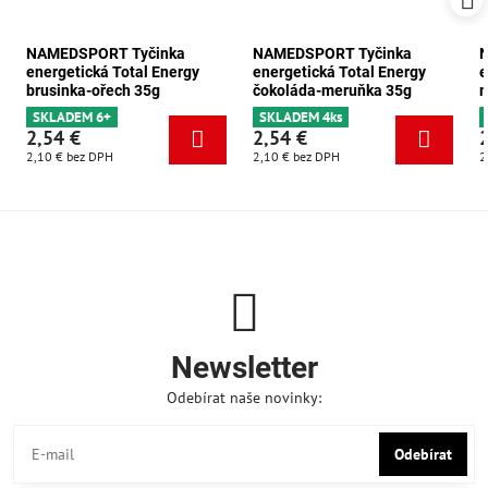
NAMEDSPORT Tyčinka
NAMEDSPORT Tyčinka
energetická Total Energy
energetická Total Energy
e
brusinka-ořech 35g
čokoláda-meruňka 35g
m
SKLADEM 6+
SKLADEM 4ks
2,54 €
2,54 €
2,10 €
bez DPH
2,10 €
bez DPH
2
Newsletter
Odebírat naše novinky:
Odebírat