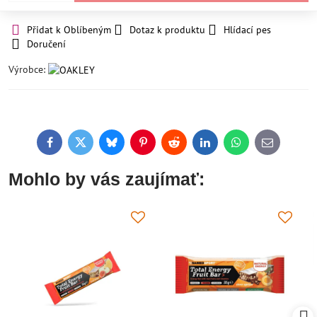
Přidat k Oblíbeným
Dotaz k produktu
Hlídací pes
Doručení
Výrobce:
Facebook
Twitter
Bluesky
Pinterest
Reddit
LinkedIn
WhatsApp
E-
mail
Mohlo by vás zaujímať: