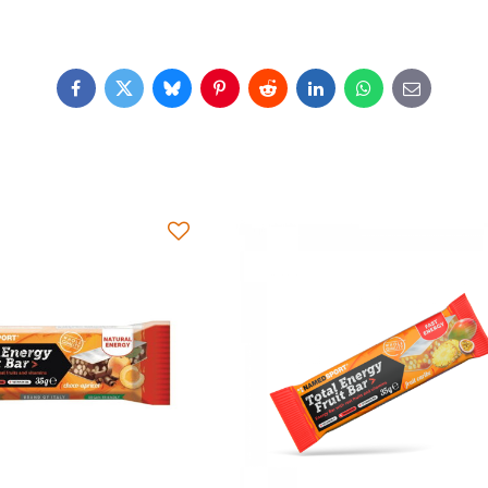
Facebook
Twitter
Bluesky
Pinterest
Reddit
LinkedIn
WhatsApp
E-
mail