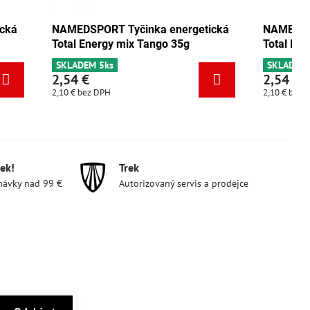
cká
NAMEDSPORT Tyčinka energetická
NAMEDSP
Total Energy mix Tango 35g
Total Ene
SKLADEM 5ks
SKLADEM 
2,54 €
2,54 €
2,10 €
bez DPH
2,10 €
bez 
ek!
Trek
návky nad 99 €
Autorizovaný servis a prodejce