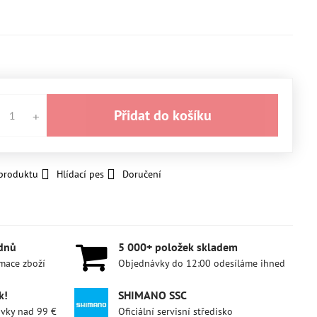
Přidat do košíku
 produktu
Hlídací pes
Doručení
 dnů
5 000+ položek skladem
amace zboží
Objednávky do 12:00 odesíláme ihned
k!
SHIMANO SSC
ávky nad 99 €
Oficiální servisní středisko