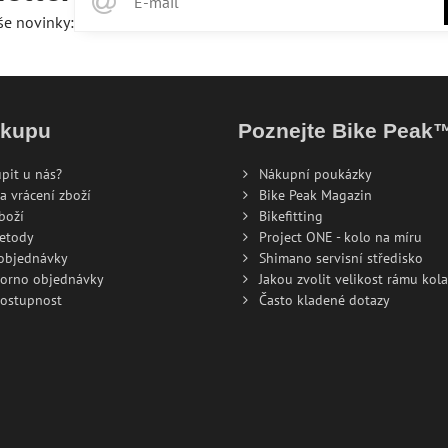
še novinky:
ákupu
Poznejte Bike Peak
pit u nás?
Nákupní poukázky
a vrácení zboží
Bike Peak Magazin
boží
Bikefitting
metody
Project ONE - kolo na míru
 objednávky
Shimano servisní středisko
torno objednávky
Jakou zvolit velikost rámu kola
dostupnost
Často kladené dotazy