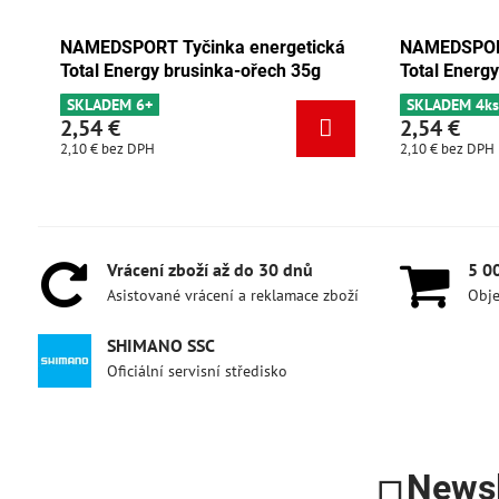
NAMEDSPORT Tyčinka energetická
NAMEDSPORT
Total Energy brusinka-ořech 35g
Total Energ
SKLADEM 6+
SKLADEM 4k
2,54 €
2,54 €
2,10 €
bez DPH
2,10 €
bez DPH
Vrácení zboží až do 30 dnů
5 0
Asistované vrácení a reklamace zboží
Obje
SHIMANO SSC
Oficiální servisní středisko
Newsl