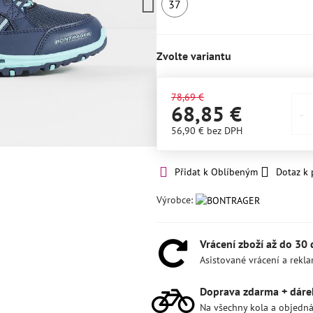
37
SKLADEM
1ks
Zvolte variantu
78,69 €
68,85 €
56,90 €
bez DPH
Přidat k Oblíbeným
Dotaz k
Výrobce:
Vrácení zboží až do 30
Asistované vrácení a rekl
Doprava zdarma + dáre
Na všechny kola a objedn