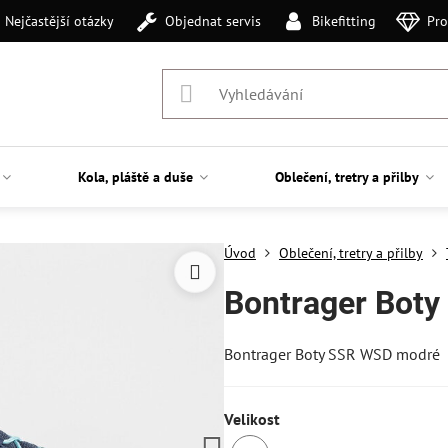
Nejčastější otázky
Objednat servis
Bikefitting
Pro
Kola, pláště a duše
Oblečení, tretry a přilby
Úvod
Oblečení, tretry a přilby
Bontrager Bot
Bontrager Boty SSR WSD modré
Velikost