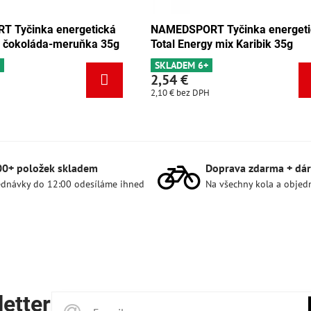
 Tyčinka energetická
NAMEDSPORT Tyčinka energeti
y čokoláda-meruňka 35g
Total Energy mix Karibik 35g
s
SKLADEM 6+
2,54 €
2,10 €
bez DPH
00+ položek skladem
Doprava zdarma + dár
dnávky do 12:00 odesíláme ihned
Na všechny kola a objed
etter