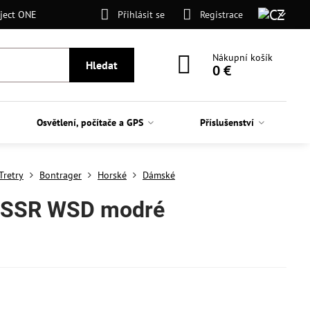
ject ONE
Přihlásit se
Registrace
Nákupní košík
Hledat
0 €
Osvětlení, počítače a GPS
Příslušenství
Tretry
Bontrager
Horské
Dámské
y SSR WSD modré