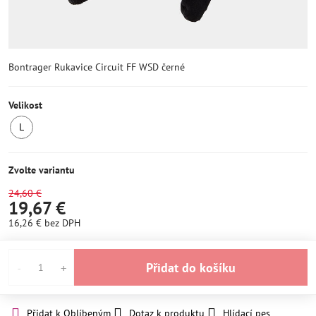
Bontrager Rukavice Circuit FF WSD černé
Velikost
L
SKLADEM
1ks
Zvolte variantu
24,60 €
19,67 €
16,26 €
bez DPH
Přidat do košíku
Přidat k Oblíbeným
Dotaz k produktu
Hlídací pes