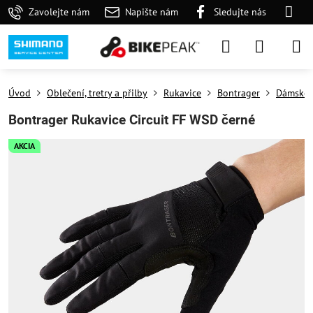
Zavolejte nám
Napište nám
Sledujte nás
Úvod
Oblečení, tretry a přilby
Rukavice
Bontrager
Dámské
Bontrager Rukavice Circuit FF WSD černé
AKCIA