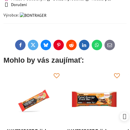
Doručení
Výrobce:
Facebook
Twitter
Bluesky
Pinterest
Reddit
LinkedIn
WhatsApp
E-
mail
Mohlo by vás zaujímať: