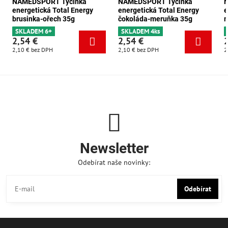
NAMEDSPORT Tyčinka
NAMEDSPORT Tyčinka
energetická Total Energy
energetická Total Energy
e
brusinka-ořech 35g
čokoláda-meruňka 35g
m
SKLADEM 6+
SKLADEM 4ks
2,54 €
2,54 €
2,10 €
bez DPH
2,10 €
bez DPH
2
Newsletter
Odebírat naše novinky:
Odebírat