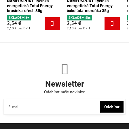
NAMEDSPORT Tyčinka
NAMEDSPORT Tyčinka
energetická Total Energy
energetická Total Energy
e
brusinka-ořech 35g
čokoláda-meruňka 35g
m
SKLADEM 6+
SKLADEM 4ks
2,54 €
2,54 €
2,10 €
bez DPH
2,10 €
bez DPH
2
Newsletter
Odebírat naše novinky:
Odebírat