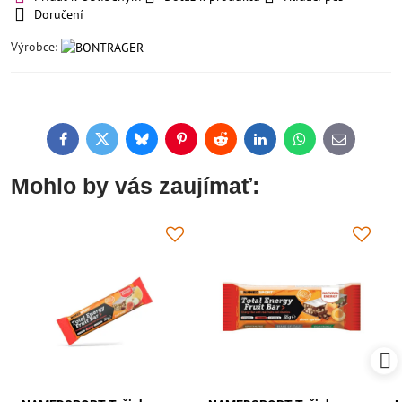
Doručení
Výrobce:
Facebook
Twitter
Bluesky
Pinterest
Reddit
LinkedIn
WhatsApp
E-
mail
Mohlo by vás zaujímať: