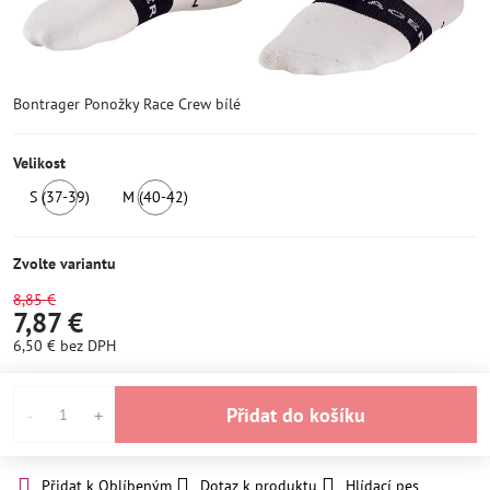
Bontrager Ponožky Race Crew bílé
Velikost
S (37-39)
M (40-42)
SKLADEM
SKLADEM
1ks
1ks
Zvolte variantu
8,85 €
7,87 €
6,50 €
bez DPH
Přidat do košíku
Přidat k Oblíbeným
Dotaz k produktu
Hlídací pes