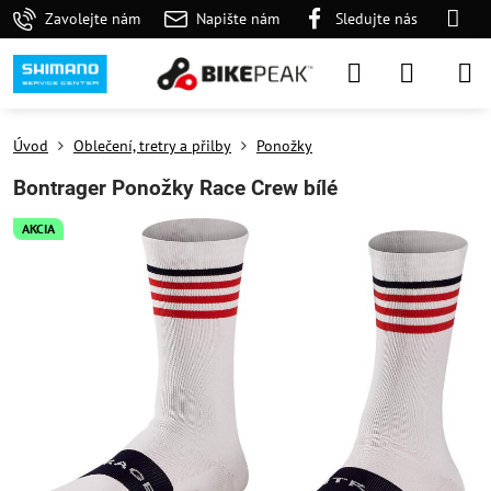
Zavolejte nám
Napište nám
Sledujte nás
Úvod
Oblečení, tretry a přilby
Ponožky
Bontrager Ponožky Race Crew bílé
AKCIA