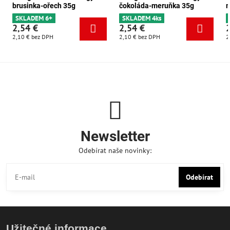
brusinka-ořech 35g
čokoláda-meruňka 35g
m
SKLADEM 6+
SKLADEM 4ks
2,54 €
2,54 €
2,10 €
bez DPH
2,10 €
bez DPH
2
Newsletter
Odebírat naše novinky:
Odebírat
Užitečné informace