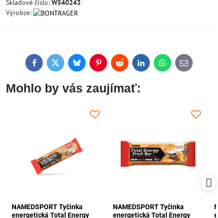
Skladové číslo:
W540243
Výrobce:
Facebook
Twitter
Bluesky
Pinterest
Reddit
LinkedIn
WhatsApp
E-
mail
Mohlo by vás zaujímať:
NAMEDSPORT Tyčinka
NAMEDSPORT Tyčinka
energetická Total Energy
energetická Total Energy
e