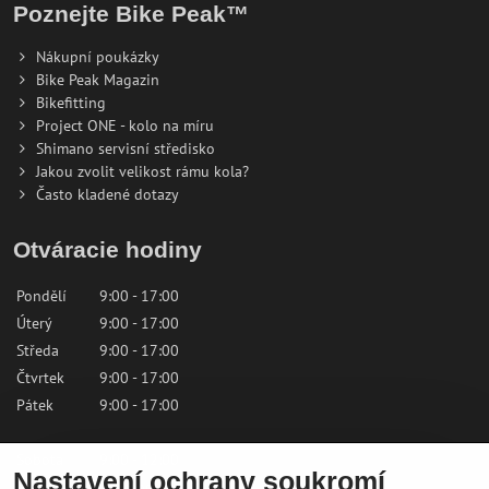
Poznejte Bike Peak™
Nákupní poukázky
Bike Peak Magazin
Bikefitting
Project ONE - kolo na míru
Shimano servisní středisko
Jakou zvolit velikost rámu kola?
Často kladené dotazy
Otváracie hodiny
Pondělí
9:00 - 17:00
Úterý
9:00 - 17:00
Středa
9:00 - 17:00
Čtvrtek
9:00 - 17:00
Pátek
9:00 - 17:00
Sobota
9:00 - 12:00
Nastavení ochrany soukromí
Neděle
Zavřeno