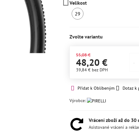
Velikost
29
SKLADEM
3ks
Zvolte variantu
55,08 €
48,20 €
39,84 €
bez DPH
Přidat k Oblíbeným
Dotaz k
Výrobce:
Vrácení zboží až do 30
Asistované vrácení a rekl