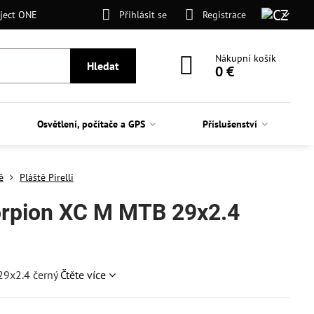
ject ONE
Přihlásit se
Registrace
Nákupní košík
Hledat
0 €
Osvětlení, počítače a GPS
Příslušenství
ě
Pláště Pirelli
corpion XC M MTB 29x2.4
 29x2.4 černý
Čtěte více