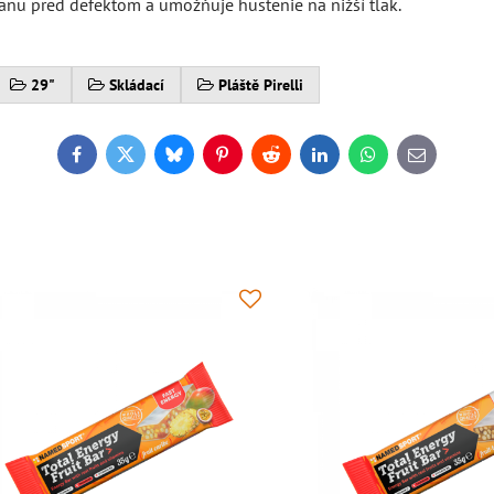
ranu pred defektom a umožňuje hustenie na nižší tlak.
29"
Skládací
Pláště Pirelli
Facebook
Twitter
Bluesky
Pinterest
Reddit
LinkedIn
WhatsApp
E-
mail