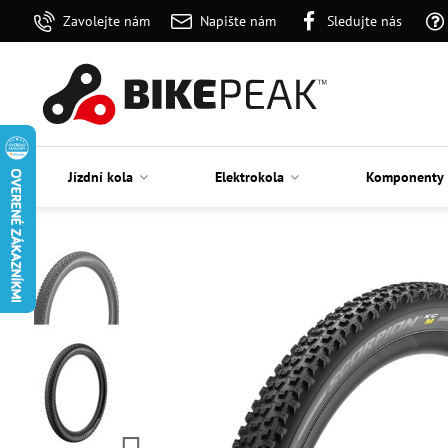
Zavolejte nám
Napište nám
Sledujte nás
Jízdní kola
Elektrokola
Komponenty