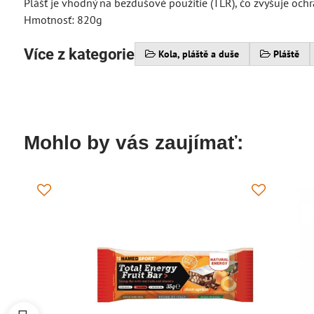
Plášť je vhodný na bezdušové použitie (TLR), čo zvyšuje och
Hmotnosť: 820g
Více z kategorie
Kola, pláště a duše
Pláště
Mohlo by vás zaujímať: