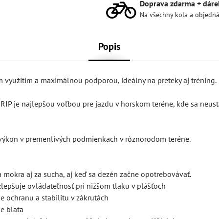
Doprava zdarma + dáre
Na všechny kola a objedn
Popis
ým využitím a maximálnou podporou, ideálny na preteky aj tréning.
IP je najlepšou voľbou pre jazdu v horskom teréne, kde sa neust
ýkon v premenlivých podmienkach v rôznorodom teréne.
mokra aj za sucha, aj keď sa dezén začne opotrebovávať.
lepšuje ovládateľnosť pri nižšom tlaku v plášťoch
 ochranu a stabilitu v zákrutách
ie blata