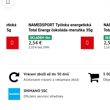
NAMEDSPORT Tyčinka energetická
NAMEDSPORT
Total Energy brusinka-ořech 35g
Total Energ
SKLADEM 6+
SKLADEM 4k
2,54 €
2,54 €
2,10 €
bez DPH
2,10 €
bez DPH
Vrácení zboží až do 30 dnů
5 0
Asistované vrácení a reklamace zboží
Obje
SHIMANO SSC
Oficiální servisní středisko