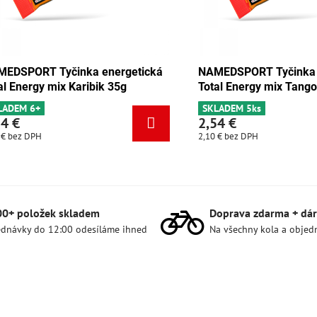
 Tyčinka energetická
NAMEDSPORT Tyčinka energeti
y čokoláda-meruňka 35g
Total Energy mix Karibik 35g
s
SKLADEM 6+
2,54 €
2,10 €
bez DPH
00+ položek skladem
Doprava zdarma + dár
dnávky do 12:00 odesíláme ihned
Na všechny kola a objed