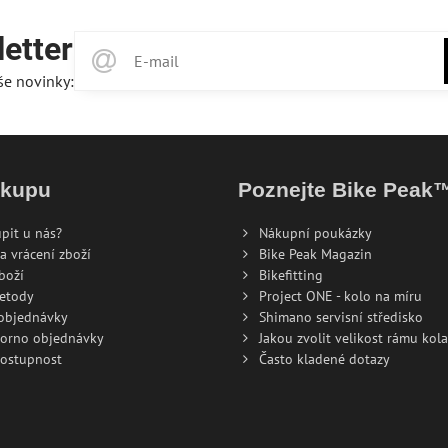
etter
še novinky:
ákupu
Poznejte Bike Peak
pit u nás?
Nákupní poukázky
a vrácení zboží
Bike Peak Magazin
boží
Bikefitting
metody
Project ONE - kolo na míru
 objednávky
Shimano servisní středisko
torno objednávky
Jakou zvolit velikost rámu kola
dostupnost
Často kladené dotazy