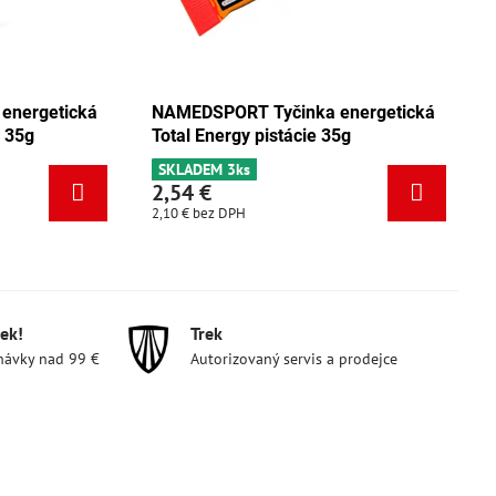
cká
NAMEDSPORT Tyčinka energetická
NAMEDSP
Total Energy mix Tango 35g
Total Ene
SKLADEM 5ks
SKLADEM 
2,54 €
2,54 €
2,10 €
bez DPH
2,10 €
bez 
ek!
Trek
návky nad 99 €
Autorizovaný servis a prodejce