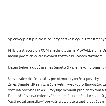
Špičkový plášť pre cross country horské bicykle s všestrann
MTB plášť Scorpion XC M s technológiami ProWALL a SmartGR
menia podmienky, ale rýchlosť zostáva kľúčovým faktorom.
Dezén behúňa dopĺňa zmes SmartGRIP pre nekompromisný v
Univerzálny dezén ideálny pre rôznorodý terén a povrchy
Zmes SmartGRIP sa vyznačuje veľmi vysokou priľnavosťou za 
Výstuha bočnice ProWALL zvyšuje ochranu proti defektom a z
Dodatočná vrstva nylonového materiálu v bočniciach zlepšuje
Väčší počet „mostíkov“ pre vyššiu stabilitu a lepšie odvádzan