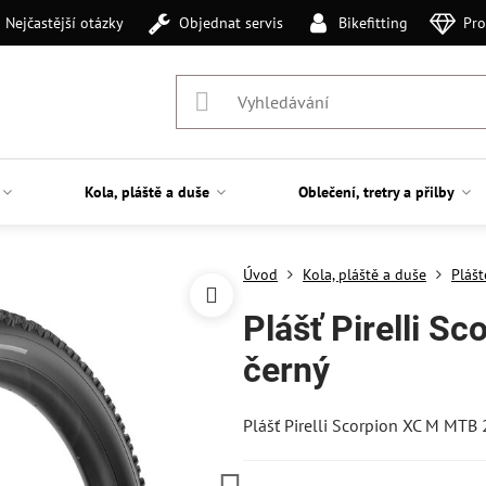
Nejčastější otázky
Objednat servis
Bikefitting
Pro
Kola, pláště a duše
Oblečení, tretry a přilby
Úvod
Kola, pláště a duše
Plášt
Plášť Pirelli S
černý
Plášť Pirelli Scorpion XC M MTB