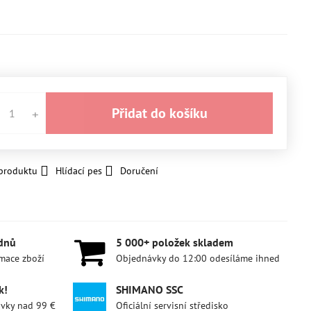
Přidat do košíku
 produktu
Hlídací pes
Doručení
 dnů
5 000+ položek skladem
amace zboží
Objednávky do 12:00 odesíláme ihned
k!
SHIMANO SSC
ávky nad 99 €
Oficiální servisní středisko