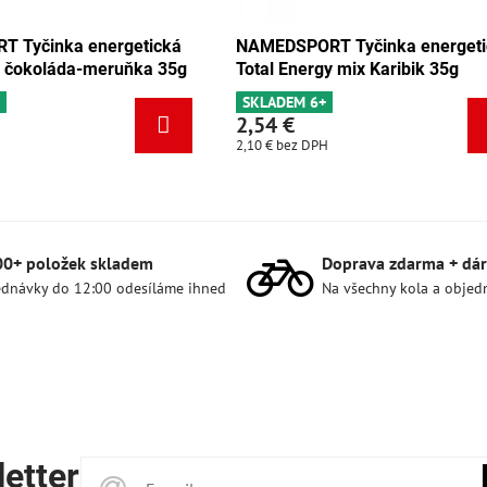
EDSPORT Tyčinka energetická
NAMEDSPORT Tyčinka 
al Energy mix Karibik 35g
Total Energy mix Tang
LADEM 6+
SKLADEM 5ks
54 €
2,54 €
 €
bez DPH
2,10 €
bez DPH
00+ položek skladem
Doprava zdarma + dár
dnávky do 12:00 odesíláme ihned
Na všechny kola a objed
etter