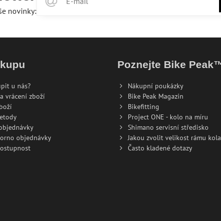
še novinky:
ákupu
Poznejte Bike Peak
pit u nás?
Nákupní poukázky
a vrácení zboží
Bike Peak Magazin
boží
Bikefitting
metody
Project ONE - kolo na míru
 objednávky
Shimano servisní středisko
torno objednávky
Jakou zvolit velikost rámu kola
dostupnost
Často kladené dotazy