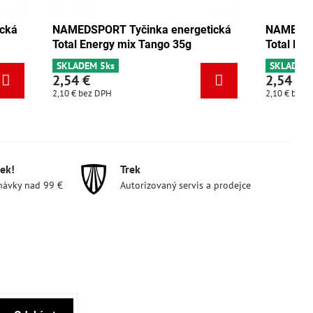
energetická
NAMEDSPORT Tyčinka energetická
o 35g
Total Energy pistácie 35g
SKLADEM 3ks
2,54 €
2,10 €
bez DPH
ek!
Trek
návky nad 99 €
Autorizovaný servis a prodejce