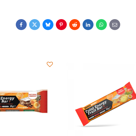
Facebook
Twitter
Bluesky
Pinterest
Reddit
LinkedIn
WhatsApp
E-
mail