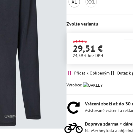
XL
XXL
SKLADEM
NEDOSTUPNÍ
1ks
Zvolte variantu
34,44 €
29,51 €
24,39 €
bez DPH
Přidat k Oblíbeným
Dotaz k
Výrobce:
Vrácení zboží až do 30
Asistované vrácení a rekl
Doprava zdarma + dáre
Na všechny kola a objedn