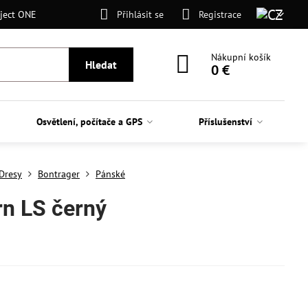
ject ONE
Přihlásit se
Registrace
Nákupní košík
Hledat
0 €
Osvětlení, počítače a GPS
Příslušenství
Dresy
Bontrager
Pánské
rn LS černý