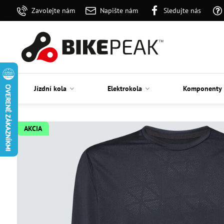
Zavolejte nám
Napište nám
Sledujte nás
Jízdní kola
Elektrokola
Komponenty
AKCIA