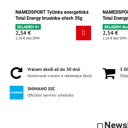
rgetická
NAMEDSPORT Tyčinka energetická
NAM
ch 35g
Total Energy čokoláda-meruňka 35g
Tot
SKLADEM 4ks
SK
2,54 €
2,
2,10 €
bez DPH
2,10
Vrácení zboží až do 30 dnů
5 0
Asistované vrácení a reklamace zboží
Obje
SHIMANO SSC
Oficiální servisní středisko
Newsl