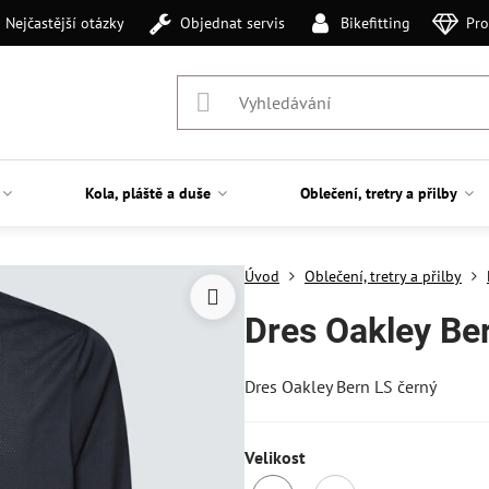
Nejčastější otázky
Objednat servis
Bikefitting
Pro
Kola, pláště a duše
Oblečení, tretry a přilby
Úvod
Oblečení, tretry a přilby
Dres Oakley Be
Dres Oakley Bern LS černý
Velikost