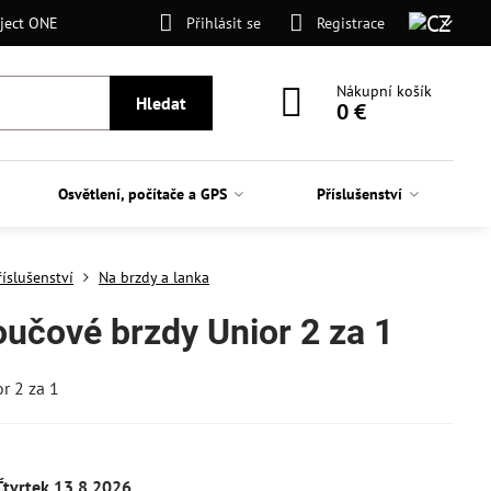
ject ONE
Přihlásit se
Registrace
Nákupní košík
Hledat
0 €
Osvětlení, počítače a GPS
Příslušenství
říslušenství
Na brzdy a lanka
oučové brzdy Unior 2 za 1
r 2 za 1
Čtvrtek
13.8.2026