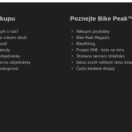
ákupu
Poznejte Bike Peak
pit u nás?
Nákupní poukázky
a vrácení zboží
Bike Peak Magazin
boží
Bikefitting
metody
Project ONE - kolo na míru
 objednávky
Shimano servisní středisko
torno objednávky
Jakou zvolit velikost rámu kola
dostupnost
Často kladené dotazy