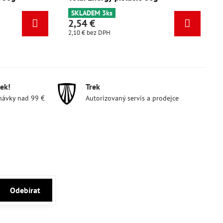
SKLADEM 3ks
2,54 €
2,10 €
bez DPH
ek!
Trek
návky nad 99 €
Autorizovaný servis a prodejce
Odebírat