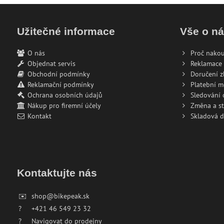
Užitečné informace
Vše o n
O nás
Proč nakou
Objednat servis
Reklamace 
Obchodní podmínky
Doručení z
Reklamační podmínky
Platební 
Ochrana osobních údajů
Sledování
Nákup pro firemní účely
Změna a s
Kontakt
Skladová 
Kontaktujte nás
✉️
shop@bikepeak.sk
?
+421 46 549 23 32
?
Navigovat do prodejny