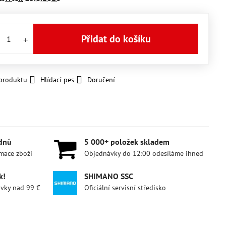
Přidat do košíku
 produktu
Hlídací pes
Doručení
 dnů
5 000+ položek skladem
amace zboží
Objednávky do 12:00 odesíláme ihned
k!
SHIMANO SSC
ávky nad 99 €
Oficiální servisní středisko