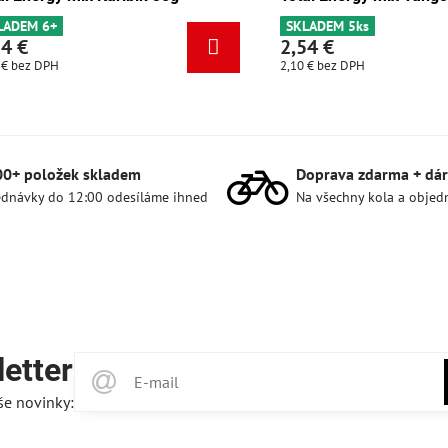
SKLADEM 6+
SKLADEM 5ks
2,54 €
2,54 €
2,10 €
bez DPH
2,10 €
bez DPH
00+ položek skladem
Doprava zdarma + dár
dnávky do 12:00 odesíláme ihned
Na všechny kola a objed
etter
še novinky: