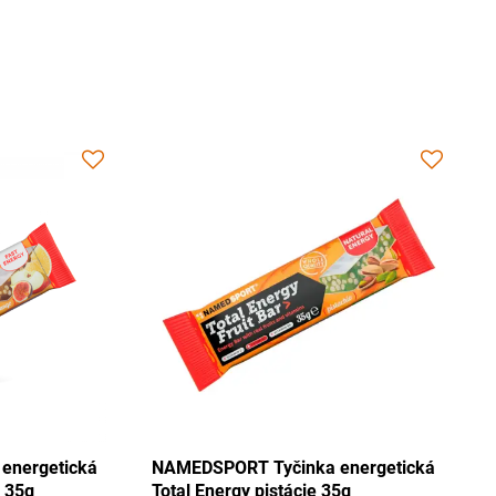
nka energetická
NAMEDSPORT Tyčinka energetická
Tango 35g
Total Energy pistácie 35g