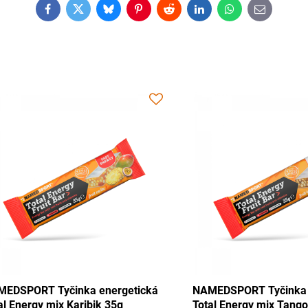
Facebook
Twitter
Bluesky
Pinterest
Reddit
LinkedIn
WhatsApp
E-
mail
NAMEDSPORT Tyčinka energetická
NAMEDSPORT Tyči
Total Energy mix Karibik 35g
Total Energy mix 