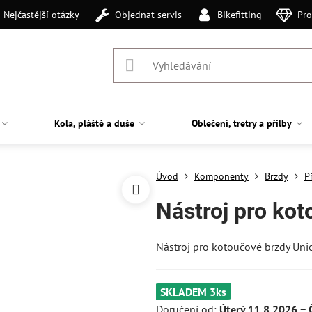
Nejčastější otázky
Objednat servis
Bikefitting
Pro
Kola, pláště a duše
Oblečení, tretry a přilby
Úvod
Komponenty
Brzdy
P
Nástroj pro kot
Nástroj pro kotoučové brzdy Unio
SKLADEM 3ks
Doručení od:
Úterý
11.8.2026 −