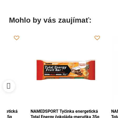
Mohlo by vás zaujímať:
 energetická
NAMEDSPORT Tyčinka energetická
a-ořech 35g
Total Energy čokoláda-meruňka 35g