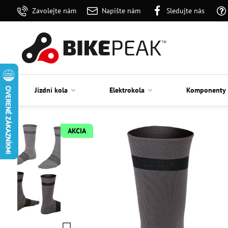
Zavolejte nám
Napište nám
Sledujte nás
Jízdní kola
Elektrokola
Komponenty
AKCIA