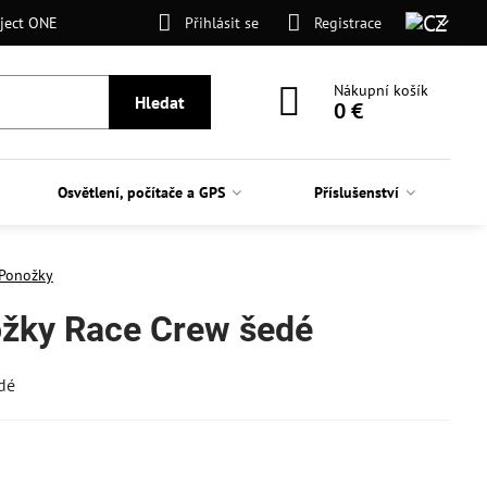
ject ONE
Přihlásit se
Registrace
Nákupní košík
Hledat
0 €
Osvětlení, počítače a GPS
Příslušenství
Ponožky
žky Race Crew šedé
dé