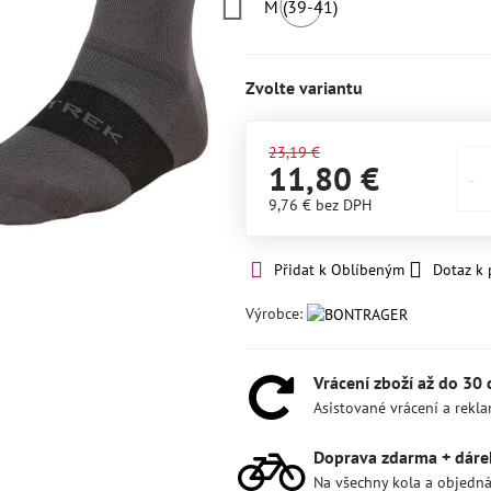
M (39-41)
SKLADEM
2ks
Zvolte variantu
23,19 €
11,80 €
9,76 €
bez DPH
Přidat k Oblíbeným
Dotaz k
Výrobce:
Vrácení zboží až do 30
Asistované vrácení a rekl
Doprava zdarma + dáre
Na všechny kola a objedn