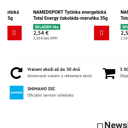
NAMEDSPORT Tyčinka energetická
NAMEDSPORT
Total Energy brusinka-ořech 35g
Total Energ
SKLADEM 6+
SKLADEM 4k
2,54 €
2,54 €
2,10 €
bez DPH
2,10 €
bez DPH
Vrácení zboží až do 30 dnů
5 0
Asistované vrácení a reklamace zboží
Obje
SHIMANO SSC
Oficiální servisní středisko
Newsl