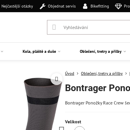
Nejčastější otázky
Objednat servis
Bikefitting
Pro
Kola, pláště a duše
Oblečení, tretry a přilby
Úvod
Oblečení, tretry a přilby
Bontrager Pono
Bontrager Ponožky Race Crew še
Velikost