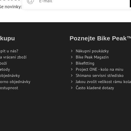
še novinky:
ákupu
Poznejte Bike Peak
pit u nás?
Nákupní poukázky
a vrácení zboží
Bike Peak Magazin
boží
Bikefitting
metody
Project ONE - kolo na míru
 objednávky
Shimano servisní středisko
torno objednávky
Jakou zvolit velikost rámu kola
dostupnost
Často kladené dotazy