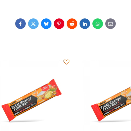
Facebook
Twitter
Bluesky
Pinterest
Reddit
LinkedIn
WhatsApp
E-
mail