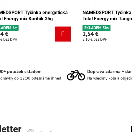
 Tyčinka energetická
NAMEDSPORT Tyčinka energeti
y čokoláda-meruňka 35g
Total Energy mix Karibik 35g
s
SKLADEM 6+
2,54 €
2,10 €
bez DPH
00+ položek skladem
Doprava zdarma + dár
dnávky do 12:00 odesíláme ihned
Na všechny kola a objed
etter