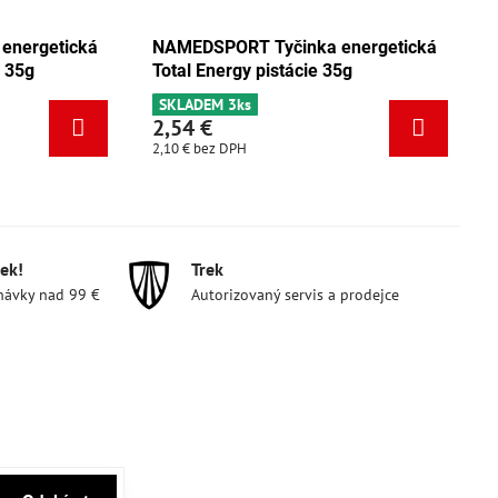
cká
NAMEDSPORT Tyčinka energetická
NAMEDSP
Total Energy mix Tango 35g
Total Ene
SKLADEM 5ks
SKLADEM 
2,54 €
2,54 €
2,10 €
bez DPH
2,10 €
bez 
ek!
Trek
návky nad 99 €
Autorizovaný servis a prodejce