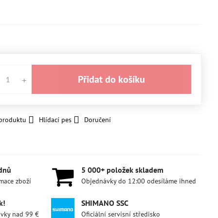
Přidat do košíku
 produktu
Hlídací pes
Doručení
 dnů
5 000+ položek skladem
amace zboží
Objednávky do 12:00 odesíláme ihned
k!
SHIMANO SSC
ávky nad 99 €
Oficiální servisní středisko