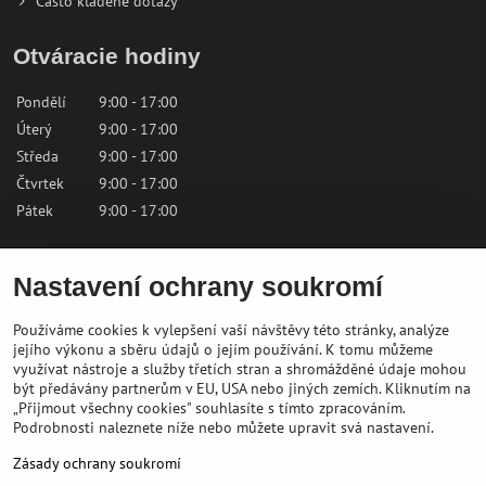
Často kladené dotazy
Otváracie hodiny
Pondělí
9:00 - 17:00
Úterý
9:00 - 17:00
Středa
9:00 - 17:00
Čtvrtek
9:00 - 17:00
Pátek
9:00 - 17:00
Sobota
9:00 - 12:00
Nastavení ochrany soukromí
Neděle
Zavřeno
Používáme cookies k vylepšení vaší návštěvy této stránky, analýze
Kontaktujte nás
jejího výkonu a sběru údajů o jejím používání. K tomu můžeme
využívat nástroje a služby třetích stran a shromážděné údaje mohou
být předávány partnerům v EU, USA nebo jiných zemích. Kliknutím na
✉️
shop@bikepeak.sk
„Přijmout všechny cookies" souhlasíte s tímto zpracováním.
?
+421 46 549 23 32
Podrobnosti naleznete níže nebo můžete upravit svá nastavení.
?
Navigovat do prodejny
Zásady ochrany soukromí