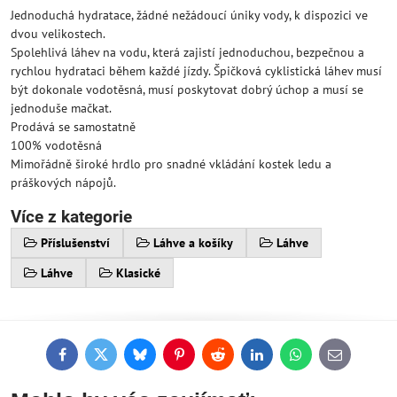
Jednoduchá hydratace, žádné nežádoucí úniky vody, k dispozici ve
dvou velikostech.
Spolehlivá láhev na vodu, která zajistí jednoduchou, bezpečnou a
rychlou hydrataci během každé jízdy. Špičková cyklistická láhev musí
být dokonale vodotěsná, musí poskytovat dobrý úchop a musí se
jednoduše mačkat.
Prodává se samostatně
100% vodotěsná
Mimořádně široké hrdlo pro snadné vkládání kostek ledu a
práškových nápojů.
Více z kategorie
Příslušenství
Láhve a košíky
Láhve
Láhve
Klasické
Facebook
Twitter
Bluesky
Pinterest
Reddit
LinkedIn
WhatsApp
E-
mail