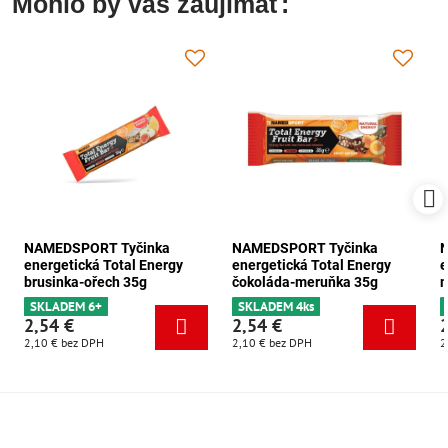
Mohlo by vás zaujímať:
NAMEDSPORT Tyčinka
NAMEDSPORT Tyčinka
energetická Total Energy
energetická Total Energy
e
brusinka-ořech 35g
čokoláda-meruňka 35g
m
SKLADEM 6+
SKLADEM 4ks
2,54 €
2,54 €
2,10 €
bez DPH
2,10 €
bez DPH
2