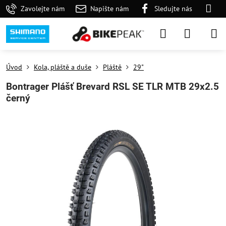
Zavolejte nám
Napište nám
Sledujte nás
Úvod
Kola, pláště a duše
Pláště
29"
Bontrager Plášť Brevard RSL SE TLR MTB 29x2.5
černý