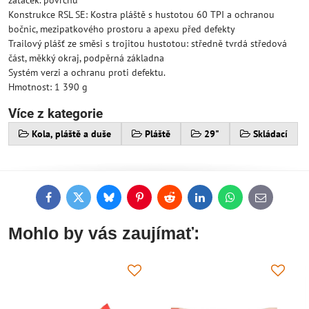
zatáček. povrchu
Konstrukce RSL SE: Kostra pláště s hustotou 60 TPI a ochranou
bočnic, mezipatkového prostoru a apexu před defekty
Trailový plášť ze směsi s trojitou hustotou: středně tvrdá středová
část, měkký okraj, podpěrná základna
Systém verzi a ochranu proti defektu.
Hmotnost: 1 390 g
Více z kategorie
Kola, pláště a duše
Pláště
29"
Skládací
Facebook
Twitter
Bluesky
Pinterest
Reddit
LinkedIn
WhatsApp
E-
mail
Mohlo by vás zaujímať: