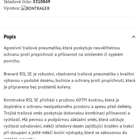
Skladové číslo:
5310849
Výrobce:
Popis
Agresivní trailová pneumatika, která poskytuje neuvěřitelnou
ochranu proti propíchnutí a přilnavost na smíšeném či sypkém
povrchu.
Brevard RSL SE je robustní, všestranná trailová pneumatika s kvalitní
výbavou v podobě dezénu, bočnice a ochrany proti propíchnutí, která
je připravena bez problémů kořeny.
Konstrukce RSL SE přichází s pružnou 60TPI kostrou, která je
doplněna o ochranu mezipatkového prostoru a apexu před defekty.
Trojitá trailová směs poskytuje dokonalou kombinaci přilnavosti a
rychlosti. Má pevnou a podpůrnou základní směs, která udržuje
rychlost odvalování, měkčí středový dezén zajišťující brzdění a trakci
při stoupání a ještě měkčí boční výstupky, které se zakousnou do