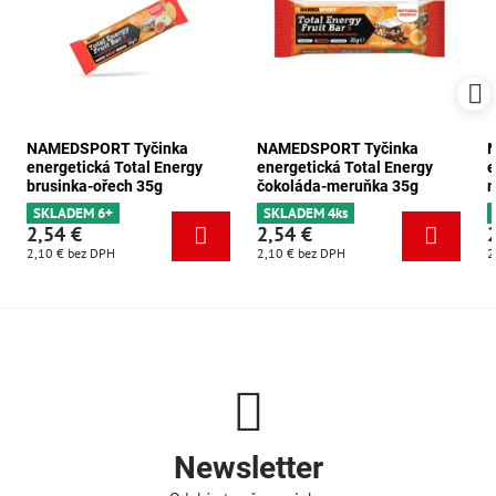
NAMEDSPORT Tyčinka
NAMEDSPORT Tyčinka
energetická Total Energy
energetická Total Energy
e
brusinka-ořech 35g
čokoláda-meruňka 35g
m
SKLADEM 6+
SKLADEM 4ks
2,54 €
2,54 €
2,10 €
bez DPH
2,10 €
bez DPH
2
Newsletter