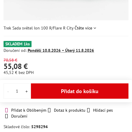
Trek Sada světel Ion 100 R/Flare R City
Čtěte více
SKLADEM 1ks
Doručení od:
Pondělí
10.8.2026 −
Úterý
11.8.2026
70,58 €
55,08 €
45,52 €
bez DPH
Přidat do košíku
Přidat k Oblíbeným
Dotaz k produktu
Hlídací pes
Doručení
Skladové číslo:
5298294