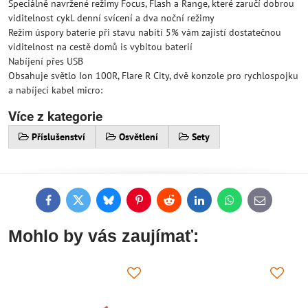
Speciálně navržené režimy Focus, Flash a Range, které zaručí dobrou
viditelnost cykl. denní svícení a dva noční režimy
Režim úspory baterie při stavu nabití 5% vám zajistí dostatečnou
viditelnost na cestě domů is vybitou baterií
Nabíjení přes USB
Obsahuje světlo Ion 100R, Flare R City, dvě konzole pro rychlospojku
a nabíjecí kabel micro:
Více z kategorie
Příslušenství
Osvětlení
Sety
Facebook
Twitter
Bluesky
Pinterest
Reddit
LinkedIn
WhatsApp
E-
mail
Mohlo by vás zaujímať: