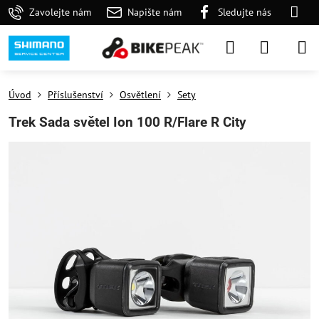
Zavolejte nám
Napište nám
Sledujte nás
Úvod
Příslušenství
Osvětlení
Sety
Trek Sada světel Ion 100 R/Flare R City