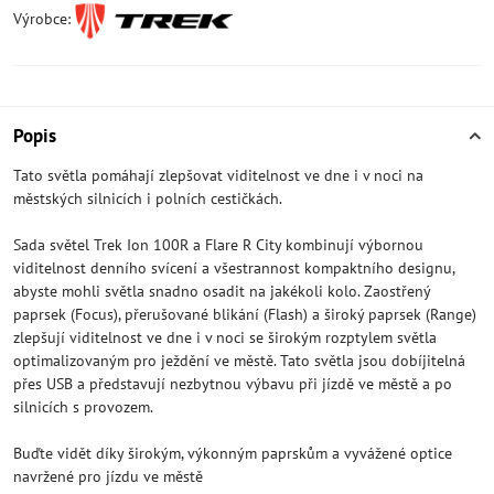
Výrobce:
Popis
Tato světla pomáhají zlepšovat viditelnost ve dne i v noci na
městských silnicích i polních cestičkách.
Sada světel Trek Ion 100R a Flare R City kombinují výbornou
viditelnost denního svícení a všestrannost kompaktního designu,
abyste mohli světla snadno osadit na jakékoli kolo. Zaostřený
paprsek (Focus), přerušované blikání (Flash) a široký paprsek (Range)
zlepšují viditelnost ve dne i v noci se širokým rozptylem světla
optimalizovaným pro ježdění ve městě. Tato světla jsou dobíjitelná
přes USB a představují nezbytnou výbavu při jízdě ve městě a po
silnicích s provozem.
Buďte vidět díky širokým, výkonným paprskům a vyvážené optice
navržené pro jízdu ve městě