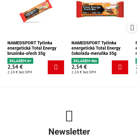
NAMEDSPORT Tyčinka
NAMEDSPORT Tyčinka
energetická Total Energy
energetická Total Energy
e
brusinka-ořech 35g
čokoláda-meruňka 35g
m
SKLADEM 6+
SKLADEM 4ks
2,54 €
2,54 €
2,10 €
bez DPH
2,10 €
bez DPH
2
Newsletter