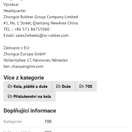
Výrobce:
Headquarter
Zhongce Rubber Group Company Limited
#1, No. 1 Street, Qiantang NewArea China
TEL：+86 571 86755960
Email: sales2wheels@zc-rubber.com
Zástupce v EU:
Zhongce Europe GmbH
Holleritallee 17, Hannover, Německo
ber: chaoyangtire.com
Více z kategorie
Kola, pláště a duše
Duše
700
Příslušenství na kola
Doplňující informace
Kategorie:
700