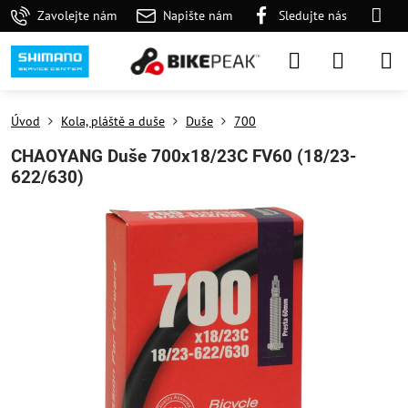
Zavolejte nám
Napište nám
Sledujte nás
Úvod
Kola, pláště a duše
Duše
700
CHAOYANG Duše 700x18/23C FV60 (18/23-
622/630)