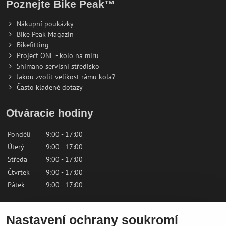
Poznejte Bike Peak™
Nákupní poukázky
Bike Peak Magazin
Bikefitting
Project ONE - kolo na míru
Shimano servisní středisko
Jakou zvolit velikost rámu kola?
Často kladené dotazy
Otváracie hodiny
Pondělí
9:00 - 17:00
Úterý
9:00 - 17:00
Středa
9:00 - 17:00
Čtvrtek
9:00 - 17:00
Pátek
9:00 - 17:00
Sobota
9:00 - 12:00
Nastavení ochrany soukromí
Neděle
Zavřeno