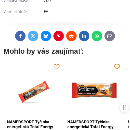
Velikost pláště:
700
Ventilek duše:
FV
Facebook
Twitter
Bluesky
Pinterest
Reddit
LinkedIn
WhatsApp
E-
mail
Mohlo by vás zaujímať:
NAMEDSPORT Tyčinka
NAMEDSPORT Tyčinka
energetická Total Energy
energetická Total Energy
e