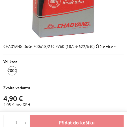
CHAOYANG Duše 700x18/23C FV60 (18/23-622/630)
Čtěte více
Velikost
700C
SKLADEM
6+
Zvolte variantu
4,90 €
4,05 €
bez DPH
Přidat do košíku