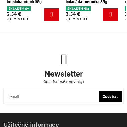
brusinka-ořech 35g
čokoláda-meruňka 35g
m
SKLADEM 6+
SKLADEM 4ks
2,54 €
2,54 €
2,10 €
bez DPH
2,10 €
bez DPH
2
Newsletter
Odebírat naše novinky:
Odebírat
Užitečné informace