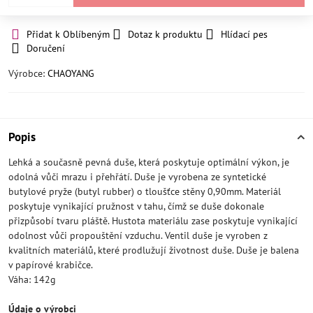
Přidat k Oblíbeným
Dotaz k produktu
Hlídací pes
Doručení
Výrobce:
CHAOYANG
Popis
Lehká a současně pevná duše, která poskytuje optimální výkon, je
odolná vůči mrazu i přehřátí. Duše je vyrobena ze syntetické
butylové pryže (butyl rubber) o tloušťce stěny 0,90mm. Materiál
poskytuje vynikající pružnost v tahu, čímž se duše dokonale
přizpůsobí tvaru pláště. Hustota materiálu zase poskytuje vynikající
odolnost vůči propouštění vzduchu. Ventil duše je vyroben z
kvalitních materiálů, které prodlužují životnost duše. Duše je balena
v papírové krabičce.
Váha: 142g
Údaje o výrobci