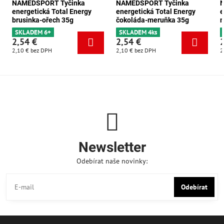
NAMEDSPORT Tyčinka
NAMEDSPORT Tyčinka
energetická Total Energy
energetická Total Energy
e
brusinka-ořech 35g
čokoláda-meruňka 35g
m
SKLADEM 6+
SKLADEM 4ks
2,54 €
2,54 €
2,10 €
bez DPH
2,10 €
bez DPH
2
Newsletter
Odebírat naše novinky:
Odebírat