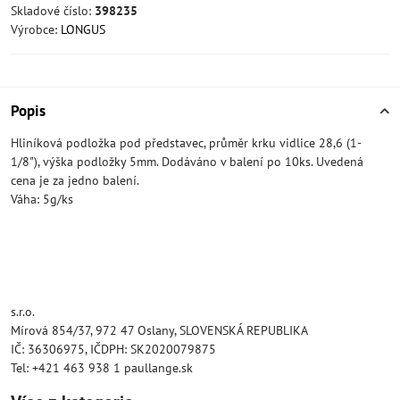
Skladové číslo:
398235
Výrobce:
LONGUS
Popis
Hliníková podložka pod představec, průměr krku vidlice 28,6 (1-
1/8"), výška podložky 5mm. Dodáváno v balení po 10ks. Uvedená
cena je za jedno balení.
Váha: 5g/ks
s.r.o.
Mírová 854/37, 972 47 Oslany, SLOVENSKÁ REPUBLIKA
IČ: 36306975, IČDPH: SK2020079875
Tel: +421 463 938 1 paullange.sk