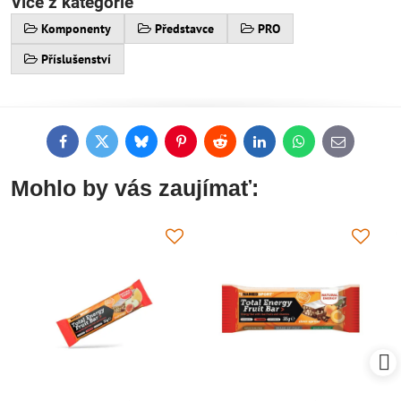
Více z kategorie
Komponenty
Představce
PRO
Příslušenství
Facebook
Twitter
Bluesky
Pinterest
Reddit
LinkedIn
WhatsApp
E-
mail
Mohlo by vás zaujímať: