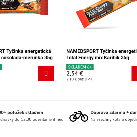
EDSPORT Tyčinka energetická
NAMEDSPORT Tyčinka 
al Energy mix Karibik 35g
Total Energy mix Tang
LADEM 6+
SKLADEM 5ks
54 €
2,54 €
 €
bez DPH
2,10 €
bez DPH
00+ položek skladem
Doprava zdarma + dár
dnávky do 12:00 odesíláme ihned
Na všechny kola a objed