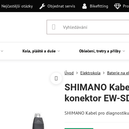
Nejčastější otázky
Objednat servis
Bikefitting
Pro
Kola, pláště a duše
Oblečení, tretry a přilby
Úvod
Elektrokola
Baterie na e
SHIMANO Kabel
konektor EW-S
SHIMANO Kabel pro diagnosti