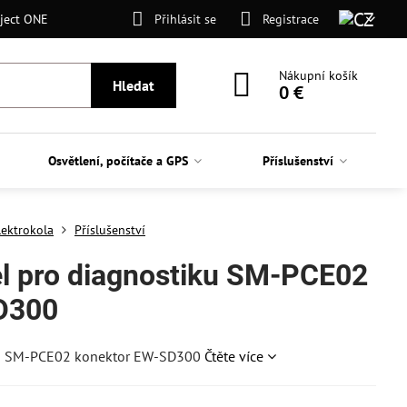
ject ONE
Přihlásit se
Registrace
Nákupní košík
Hledat
0 €
Osvětlení, počítače a GPS
Příslušenství
lektrokola
Příslušenství
 pro diagnostiku SM-PCE02
D300
ku SM-PCE02 konektor EW-SD300
Čtěte více