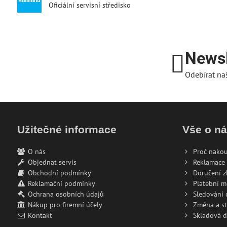
Oficiální servisní středisko
Newsl
Odebírat na
Užitečné informace
Vše o n
O nás
Proč nakou
Objednat servis
Reklamace 
Obchodní podmínky
Doručení z
Reklamační podmínky
Platební 
Ochrana osobních údajů
Sledování
Nákup pro firemní účely
Změna a s
Kontakt
Skladová 