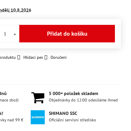
ndělí
10.8.2026
Přidat do košíku
 produktu
Hlídací pes
Doručení
 dnů
5 000+ položek skladem
amace zboží
Objednávky do 12:00 odesíláme ihned
k!
SHIMANO SSC
ávky nad 99 €
Oficiální servisní středisko