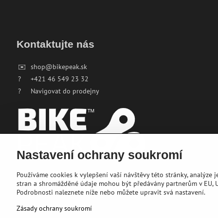
Kontaktujte nás
✉️
shop@bikepeak.sk
?
+421 46 549 23 32
?
Navigovat do prodejny
Nastavení ochrany soukromí
Používáme cookies k vylepšení vaší návštěvy této stránky, analýze 
stran a shromážděné údaje mohou být předávány partnerům v EU, US
Podrobnosti naleznete níže nebo můžete upravit svá nastavení.
Zásady ochrany soukromí