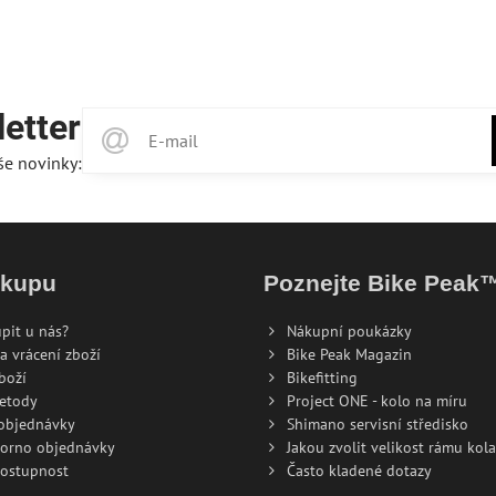
etter
še novinky:
ákupu
Poznejte Bike Peak
pit u nás?
Nákupní poukázky
a vrácení zboží
Bike Peak Magazin
boží
Bikefitting
metody
Project ONE - kolo na míru
 objednávky
Shimano servisní středisko
torno objednávky
Jakou zvolit velikost rámu kola
dostupnost
Často kladené dotazy