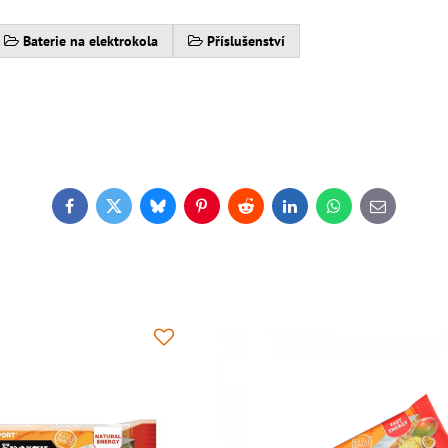
Baterie na elektrokola
Příslušenství
Facebook
Twitter
Bluesky
Pinterest
Reddit
LinkedIn
WhatsApp
E-
mail