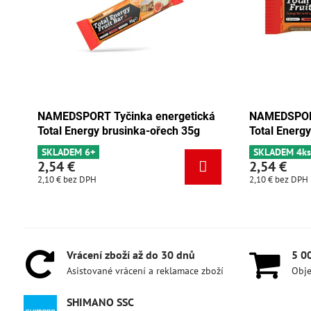
rgetická
NAMEDSPORT Tyčinka energetická
NAM
ch 35g
Total Energy čokoláda-meruňka 35g
Tot
SKLADEM 4ks
SK
2,54 €
2,
2,10 €
bez DPH
2,10
Vrácení zboží až do 30 dnů
5 0
Asistované vrácení a reklamace zboží
Obje
SHIMANO SSC