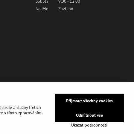
Sobota
9:00 - 12:00
Neděle
Zavřeno
Přijmout všechny cookies
stroje a služby třetích
e s tímto zpracováním.
Odmítnout vše
Ukázat podrobnosti