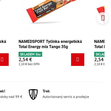
energetická
NAMEDSPORT Tyčinka energetická
o 35g
Total Energy pistácie 35g
SKLADEM 3ks
2,54 €
2,10 €
bez DPH
ek!
Trek
návky nad 99 €
Autorizovaný servis a prodejce