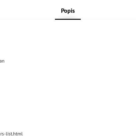
Popis
pan
s-list.html