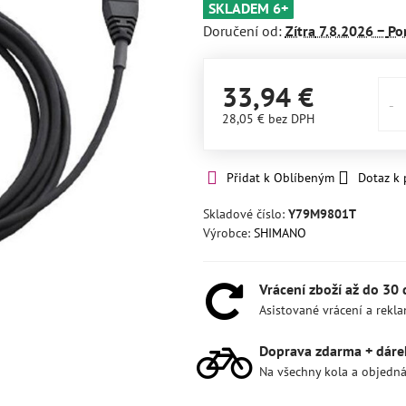
SKLADEM 6+
Doručení od:
Zítra
7.8.2026 −
Po
33,94 €
28,05 €
bez DPH
Přidat k Oblíbeným
Dotaz k
Skladové číslo:
Y79M9801T
Výrobce:
SHIMANO
Vrácení zboží až do 30
Asistované vrácení a rekl
Doprava zdarma + dáre
Na všechny kola a objedn