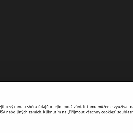
jejího výkonu a sběru údajů o jejím používání. K tomu můžeme využívat ná
A nebo jiných zemích. Kliknutím na „Přijmout všechny cookies" souhlasít
©
2026
Copyright
Předvolby soukromí
Zásady ochrany soukromí
Vytvořeno systémem:
ByznysWeb.cz