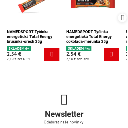
NAMEDSPORT Tyčinka
NAMEDSPORT Tyčinka
energetická Total Energy
energetická Total Energy
e
brusinka-ořech 35g
čokoláda-meruňka 35g
m
SKLADEM 6+
SKLADEM 4ks
2,54 €
2,54 €
2,10 €
bez DPH
2,10 €
bez DPH
2
Newsletter
Odebírat naše novinky: