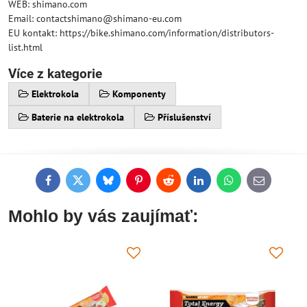
WEB: shimano.com
Email: contactshimano@shimano-eu.com
EU kontakt: https://bike.shimano.com/information/distributors-
list.html
Více z kategorie
Elektrokola
Komponenty
Baterie na elektrokola
Příslušenství
Facebook
Twitter
Bluesky
Pinterest
Reddit
LinkedIn
WhatsApp
E-
mail
Mohlo by vás zaujímať: