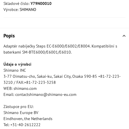
Skladové číslo:
Y79N00010
Výrobce:
SHIMANO
Popis
Adaptér nabíječky Steps EC-E6000/E6002/E8004. Kompatibilní s
baterkami SM-BTE6000/E6001/E6010.
Údaje o výrobci
Shimano INC
3-77 Oimatsu-cho, Sakai-ku, Sakai City, Osaka 590-85 +81-72-223-
3210 / FAX:+81-72-223-3258
WEB: shimano.com
Email: contactshimano@shimano-eu.com
Zástupce pro EU:
Shimano Europe BV
Eindhoven, the Netherlands
Tel: +31-40-2612222