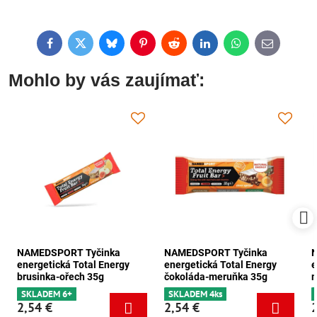
Facebook
Twitter
Bluesky
Pinterest
Reddit
LinkedIn
WhatsApp
E-
mail
Mohlo by vás zaujímať:
NAMEDSPORT Tyčinka
NAMEDSPORT Tyčinka
energetická Total Energy
energetická Total Energy
e
brusinka-ořech 35g
čokoláda-meruňka 35g
m
SKLADEM 6+
SKLADEM 4ks
2,54 €
2,54 €