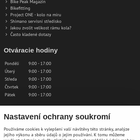
Bike Peak Magazin
Bikefitting
Project ONE - kolo na míru
Shimano servisní středisko
Jakou zvolit velikost rámu kola?
Často kladené dotazy
Otváracie hodiny
Pondělí
9:00 - 17:00
Úterý
9:00 - 17:00
Středa
9:00 - 17:00
Čtvrtek
9:00 - 17:00
Pátek
9:00 - 17:00
Sobota
9:00 - 12:00
Nastavení ochrany soukromí
Neděle
Zavřeno
Používáme cookies k vylepšení vaší návštěvy této stránky, analýze
Kontaktujte nás
jejího výkonu a sběru údajů o jejím používání. K tomu můžeme