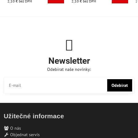
2,10 €
bez DPH
2,10 €
bez DPH
2
Newsletter
Odebírat naše novinky:
Odebírat
Užitečné informace
O nás
Objednat servis