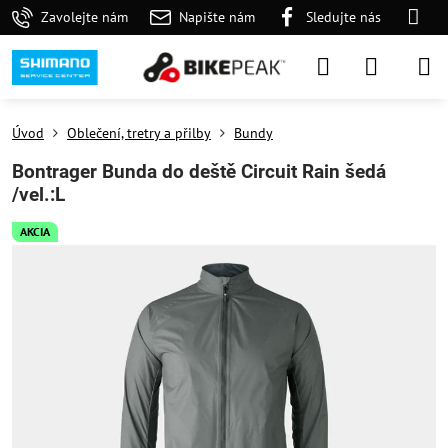
Zavolejte nám
Napište nám
Sledujte nás
Úvod
Oblečení, tretry a přilby
Bundy
Bontrager Bunda do deště Circuit Rain šedá
/vel.:L
AKCIA