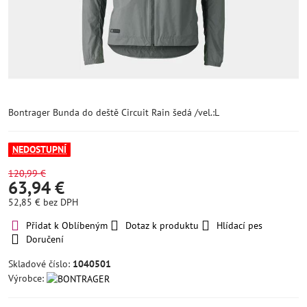
Bontrager Bunda do deště Circuit Rain šedá /vel.:L
NEDOSTUPNÍ
120,99 €
63,94 €
52,85 €
bez DPH
Přidat k Oblíbeným
Dotaz k produktu
Hlídací pes
Doručení
Skladové číslo:
1040501
Výrobce: