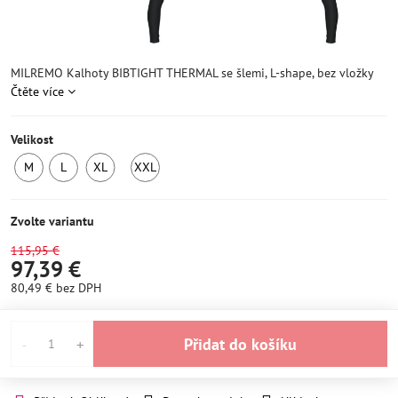
MILREMO Kalhoty BIBTIGHT THERMAL se šlemi, L-shape, bez vložky
Čtěte více
Velikost
M
L
XL
XXL
EXTERNÍ
SKLADEM
SKLADEM
SKLADEM
SKLAD
6+
6+
3ks
Zvolte variantu
115,95 €
97,39 €
80,49 €
bez DPH
Přidat do košíku