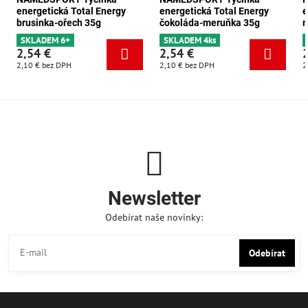
energetická Total Energy
energetická Total Energy
e
brusinka-ořech 35g
čokoláda-meruňka 35g
m
SKLADEM 6+
SKLADEM 4ks
2,54 €
2,54 €
2,10 €
bez DPH
2,10 €
bez DPH
2
Newsletter
Odebírat naše novinky:
Odebírat