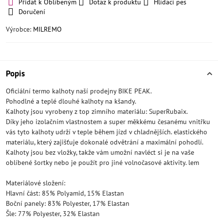
Přidat k Oblíbeným
Dotaz k produktu
Hlídací pes
Doručení
Výrobce:
MILREMO
Popis
Oficiální termo kalhoty naší prodejny BIKE PEAK.
Pohodlné a teplé dlouhé kalhoty na kšandy.
Kalhoty jsou vyrobeny z top zimního materiálu: SuperRubaix.
Díky jeho izolačním vlastnostem a super měkkému česanému vnitřku
vás tyto kalhoty udrží v teple během jízd v chladnějších. elastického
materiálu, který zajišťuje dokonalé odvětrání a maximální pohodlí.
Kalhoty jsou bez vložky, takže vám umožní navléct si je na vaše
oblíbené šortky nebo je použít pro jiné volnočasové aktivity. lem
Materiálové složení:
Hlavní část: 85% Polyamid, 15% Elastan
Boční panely: 83% Polyester, 17% Elastan
Šle: 77% Polyester, 32% Elastan