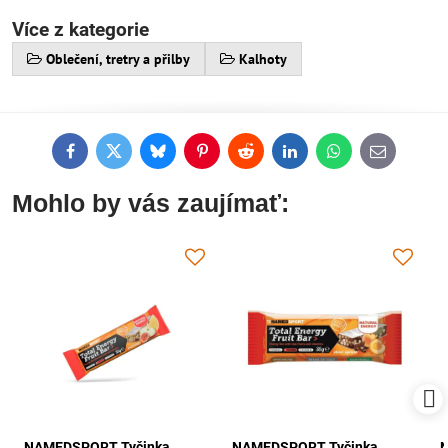
Více z kategorie
Oblečení, tretry a přilby
Kalhoty
Facebook
Twitter
Bluesky
Pinterest
Reddit
LinkedIn
WhatsApp
E-
mail
Mohlo by vás zaujímať:
NAMEDSPORT Tyčinka
NAMEDSPORT Tyčinka