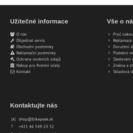
Užitečné informace
Vše o n
O nás
Proč nakou
Objednat servis
Reklamace 
Obchodní podmínky
Doručení z
Reklamační podmínky
Platební 
Ochrana osobních údajů
Sledování
Nákup pro firemní účely
Změna a s
Kontakt
Skladová 
Kontaktujte nás
✉️
shop@bikepeak.sk
?
+421 46 549 23 32