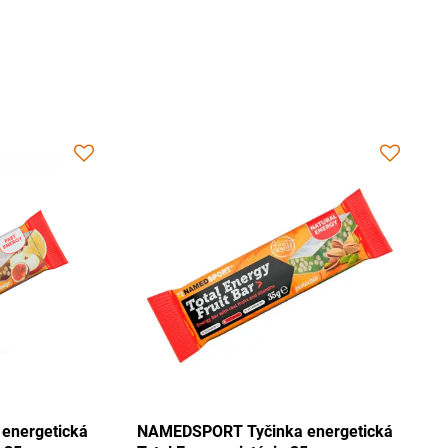
cká
NAMEDSPORT Tyčinka energetická
NAMEDSP