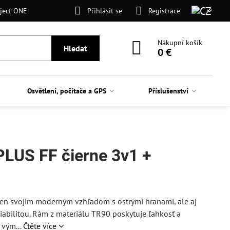
ject ONE
Přihlásit se
Registrace
Nákupní košík
Hledat
0 €
Osvětlení, počítače a GPS
Příslušenství
PLUS FF čierne 3v1 +
en svojim moderným vzhľadom s ostrými hranami, ale aj
iabilitou. Rám z materiálu TR90 poskytuje ľahkosť a
 vým...
Čtěte více