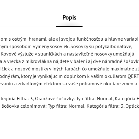
Popis
 s ostrými hranami, ale aj svojou funkčnosťou a hlavne variabil
átnym spôsobom výmeny šošoviek. Šošovky sú polykarbonátové,
ch. Kovové výstuže v straničkách a nastaviteľné nosovky umožňujú
 a vrecka z mikrovlákna nájdete v balení aj dve náhradné šošovky
raničiek a nosové mostíky v iných farbách čo umožňuje maximálne zl
podný rám, ktorý je vynikajúcim doplnkom k vašim okuliarom QERT
evaniu a zrkadlovým efektom sa vaše polrámové okuliare zmenia
ória Filtra: 3, Oranžové šošovky: Typ filtra: Normal, Kategória Fil
á šošovka celorámová: Typ filtra: Normal, Kategória filtra: 3. Optick