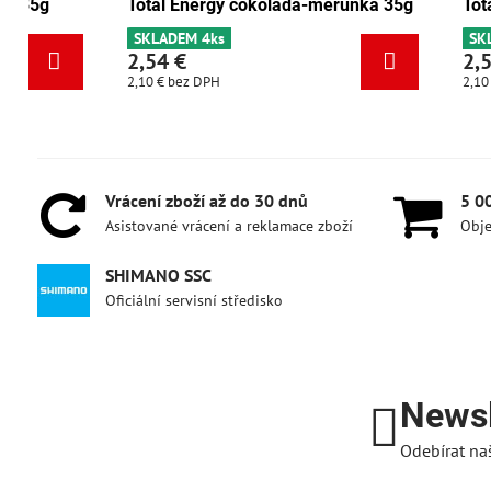
Total Energy brusinka-ořech 35g
Total Energ
SKLADEM 6+
SKLADEM 4k
2,54 €
2,54 €
2,10 €
bez DPH
2,10 €
bez DPH
Vrácení zboží až do 30 dnů
5 0
Asistované vrácení a reklamace zboží
Obje
SHIMANO SSC
Oficiální servisní středisko
Newsl
Odebírat na