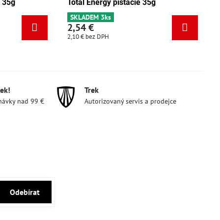
Total Energy mix Tango 35g
Total Ene
SKLADEM 5ks
SKLADEM 
2,54 €
2,54 €
2,10 €
bez DPH
2,10 €
bez 
ek!
Trek
návky nad 99 €
Autorizovaný servis a prodejce
Odebírat