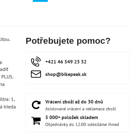
itou.
Potřebujete pomoc?
,
+421 46 549 23 32
adiť
shop​@bikepeak​.sk
 PLUS.
 na
tra: 1,
Vrácení zboží až do 30 dnů
á trieda
Asistované vrácení a reklamace zboží
5 000+ položek skladem
Objednávky do 12:00 odesíláme ihned