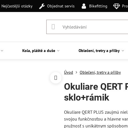
Nejčastější otázky
Objednat servis
Bikefitting
Pro
Kola, pláště a duše
Oblečení, tretry a přilby
Úvod
Oblečení, tretry a přilby
Okuliare QERT 
sklo+rámik
Okuliare QERT PLUS zaujmú niel
svojou funkčnosťou a hlavne var
pružnosť s unikátnym spôsobom