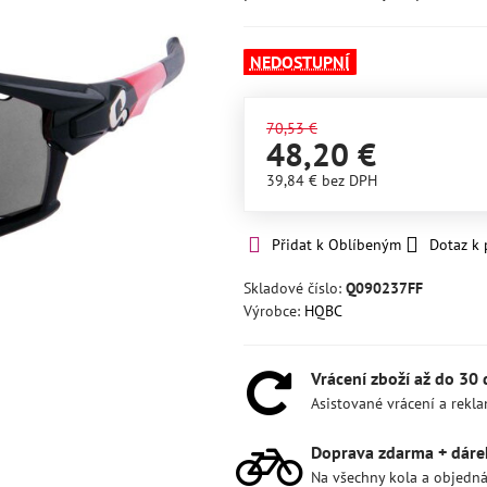
NEDOSTUPNÍ
70,53 €
48,20 €
39,84 €
bez DPH
Přidat k Oblíbeným
Dotaz k
Skladové číslo:
Q090237FF
Výrobce:
HQBC
Vrácení zboží až do 30
Asistované vrácení a rekl
Doprava zdarma + dáre
Na všechny kola a objedn