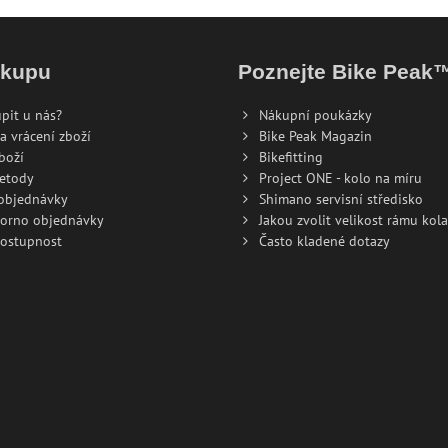
ákupu
Poznejte Bike Peak
pit u nás?
Nákupní poukázky
a vrácení zboží
Bike Peak Magazin
boží
Bikefitting
metody
Project ONE - kolo na míru
 objednávky
Shimano servisní středisko
torno objednávky
Jakou zvolit velikost rámu kola
dostupnost
Často kladené dotazy