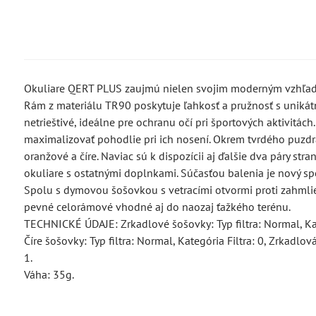
Okuliare QERT PLUS zaujmú nielen svojim moderným vzhľadom
Rám z materiálu TR90 poskytuje ľahkosť a pružnosť s unik
netrieštivé, ideálne pre ochranu očí pri športových aktivitá
maximalizovať pohodlie pri ich nosení. Okrem tvrdého puzdra
oranžové a číre. Naviac sú k dispozícii aj ďalšie dva páry st
okuliare s ostatnými doplnkami. Súčasťou balenia je nový s
Spolu s dymovou šošovkou s vetracími otvormi proti zahmli
pevné celorámové vhodné aj do naozaj ťažkého terénu.
TECHNICKÉ ÚDAJE: Zrkadlové šošovky: Typ filtra: Normal, Kateg
Číre šošovky: Typ filtra: Normal, Kategória Filtra: 0, Zrkadlov
1.
Váha: 35g.