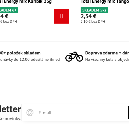
y čokoláda-meruňka 35g
Total Energy mix Karibik 35g
s
SKLADEM 6+
2,54 €
2,10 €
bez DPH
00+ položek skladem
Doprava zdarma + dár
dnávky do 12:00 odesíláme ihned
Na všechny kola a objed
etter
še novinky: