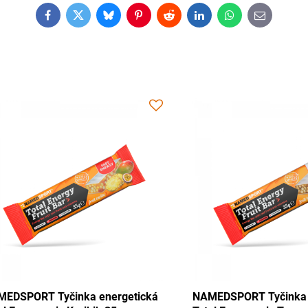
Facebook
Twitter
Bluesky
Pinterest
Reddit
LinkedIn
WhatsApp
E-
mail
 Tyčinka energetická
NAMEDSPORT Tyčinka energeti