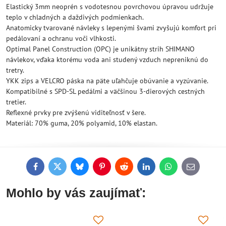
Elastický 3mm neoprén s vodotesnou povrchovou úpravou udržuje
teplo v chladných a daždivých podmienkach.
Anatomicky tvarované návleky s lepenými švami zvyšujú komfort pri
pedálovaní a ochranu voči vlhkosti.
Optimal Panel Construction (OPC) je unikátny strih SHIMANO
návlekov, vďaka ktorému voda ani studený vzduch nepreniknú do
tretry.
YKK zips a VELCRO páska na päte uľahčuje obúvanie a vyzúvanie.
Kompatibilné s SPD-SL pedálmi a väčšinou 3-dierových cestných
tretier.
Reflexné prvky pre zvýšenú viditeľnosť v šere.
Materiál: 70% guma, 20% polyamid, 10% elastan.
Facebook
Twitter
Bluesky
Pinterest
Reddit
LinkedIn
WhatsApp
E-
mail
Mohlo by vás zaujímať: