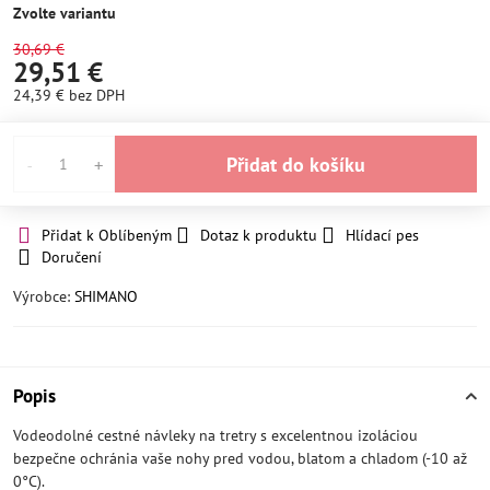
Zvolte variantu
30,69 €
29,51 €
24,39 €
bez DPH
Přidat do košíku
Přidat k Oblíbeným
Dotaz k produktu
Hlídací pes
Doručení
Výrobce:
SHIMANO
Popis
Vodeodolné cestné návleky na tretry s excelentnou izoláciou
bezpečne ochránia vaše nohy pred vodou, blatom a chladom (-10 až
0°C).