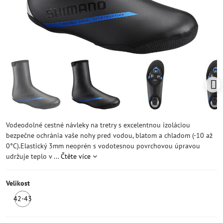
Vodeodolné cestné návleky na tretry s excelentnou izoláciou
bezpečne ochránia vaše nohy pred vodou, blatom a chladom (-10 až
0°C).Elastický 3mm neoprén s vodotesnou povrchovou úpravou
udržuje teplo v ...
Čtěte více
Velikost
42-43
SKLADEM
1ks