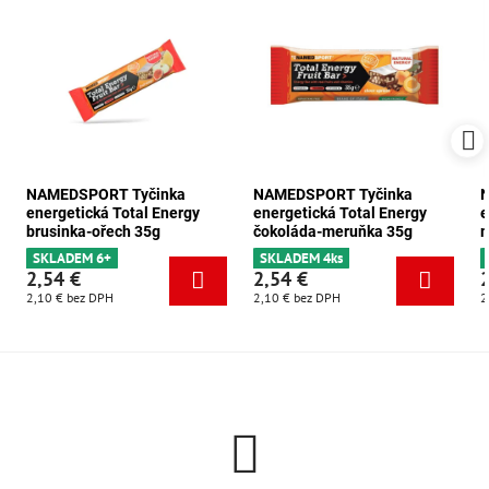
NAMEDSPORT Tyčinka
NAMEDSPORT Tyčinka
energetická Total Energy
energetická Total Energy
e
brusinka-ořech 35g
čokoláda-meruňka 35g
m
SKLADEM 6+
SKLADEM 4ks
2,54 €
2,54 €
2,10 €
bez DPH
2,10 €
bez DPH
2