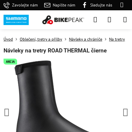
Zavolejte nám
Napište nám
Sledujte nás
Úvod
Oblečení, tretry a přilby
Návleky a chrániče
Na tretry
Návleky na tretry ROAD THERMAL čierne
AKCIA