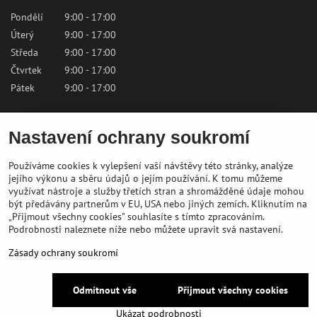
Pondělí
9:00 - 17:00
Úterý
9:00 - 17:00
Středa
9:00 - 17:00
Čtvrtek
9:00 - 17:00
Pátek
9:00 - 17:00
Sobota
9:00 - 12:00
Nastavení ochrany soukromí
Neděle
Zavřeno
Používáme cookies k vylepšení vaší návštěvy této stránky, analýze
Kontaktujte nás
jejího výkonu a sběru údajů o jejím používání. K tomu můžeme
využívat nástroje a služby třetích stran a shromážděné údaje mohou
být předávány partnerům v EU, USA nebo jiných zemích. Kliknutím na
✉️
shop@bikepeak.sk
„Přijmout všechny cookies" souhlasíte s tímto zpracováním.
?
+421 46 549 23 32
Podrobnosti naleznete níže nebo můžete upravit svá nastavení.
?
Navigovat do prodejny
Zásady ochrany soukromí
Odmítnout vše
Přijmout všechny cookies
©
2026
Copyright
Předvolby soukromí
Zásady ochrany soukromí
Ukázat podrobnosti
Vytvořeno systémem:
ByznysWeb.cz