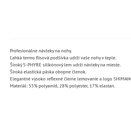
Profesionálne návleky na nohy.
Ľahká termo flísová podšívka udrží vaše nohy v teple.
Široký S-PHYRE silikónový lem udrží návleky na mieste.
Široká elastická páska obopne členok.
Elegantné vysoko reflexné čierne lemovanie a logo SHIMANO 
Materiál: 55% polyamid, 28% polyester, 17% elastan.