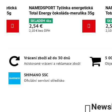
NAMEDSPORT Tyčinka energetická
NAMEDSPORT
Total Energy brusinka-ořech 35g
Total Energ
SKLADEM 6+
SKLADEM 4k
2,54 €
2,54 €
2,10 €
bez DPH
2,10 €
bez DPH
Vrácení zboží až do 30 dnů
5 0
Asistované vrácení a reklamace zboží
Obje
SHIMANO SSC
Oficiální servisní středisko
Newsl