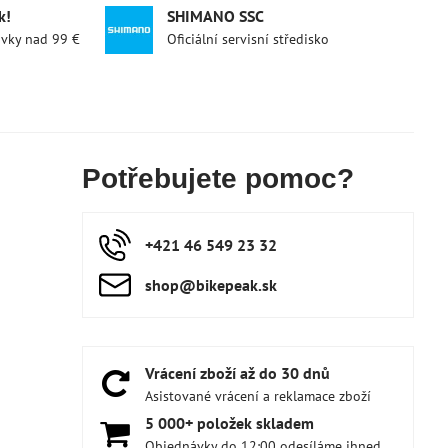
k!
SHIMANO SSC
ávky nad 99 €
Oficiální servisní středisko
Potřebujete pomoc?
+421 46 549 23 32
shop​@bikepeak​.sk
Vrácení zboží až do 30 dnů
Asistované vrácení a reklamace zboží
5 000+ položek skladem
Objednávky do 12:00 odesíláme ihned