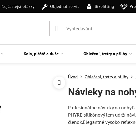
Nejčastější otázky
Objednat servis
Bikefitting
Pro
Kola, pláště a duše
Oblečení, tretry a přilby
Úvod
Oblečení, tretry a přilby
Návleky na noh
Profesionálne návleky na nohy.Ľa
PHYRE silikónový lem udrží návl
členok.Elegantné vysoko reflexné