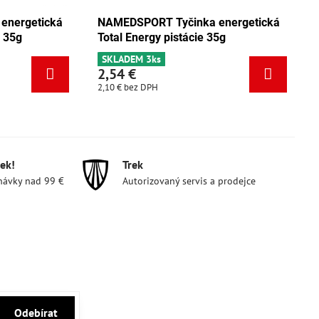
cká
NAMEDSPORT Tyčinka energetická
NAMEDSP
Total Energy mix Tango 35g
Total Ene
SKLADEM 5ks
SKLADEM 
2,54 €
2,54 €
2,10 €
bez DPH
2,10 €
bez 
ek!
Trek
návky nad 99 €
Autorizovaný servis a prodejce
Odebírat