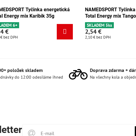
 Tyčinka energetická
NAMEDSPORT Tyčinka energeti
y čokoláda-meruňka 35g
Total Energy mix Karibik 35g
s
SKLADEM 6+
2,54 €
2,10 €
bez DPH
00+ položek skladem
Doprava zdarma + dár
dnávky do 12:00 odesíláme ihned
Na všechny kola a objed
etter