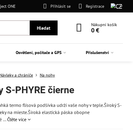
ject ONE
Přihlásit se
Registrace
Nákupní košík
Hledat
0 €
Osvětlení, počítače a GPS
Příslušenství
Návleky a chrániče
Na nohy
y S-PHYRE čierne
hká termo flísová podšívka udrží vaše nohy v teple.Široký S-
eky na mieste.Široká elastická páska obopne
 ...
Čtěte více