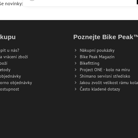
še novinky:
ákupu
Poznejte Bike Peak
pit u nás?
Nákupní poukázky
a vrácení zboží
Bike Peak Magazin
boží
Bikefitting
metody
Project ONE - kolo na míru
 objednávky
Shimano servisní středisko
torno objednávky
Jakou zvolit velikost rámu kola
dostupnost
Často kladené dotazy