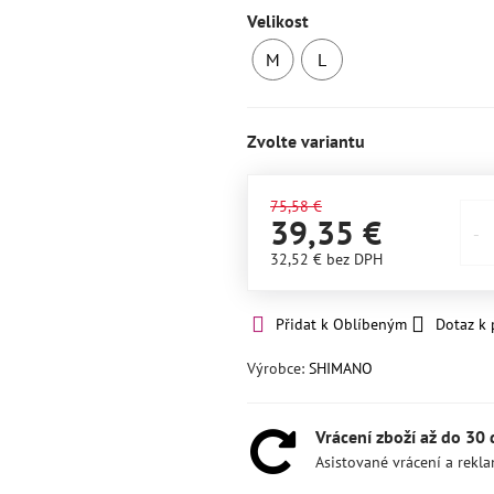
Velikost
M
L
SKLADEM
SKLADEM
2ks
1ks
Zvolte variantu
75,58 €
39,35 €
32,52 €
bez DPH
Přidat k Oblíbeným
Dotaz k
Výrobce:
SHIMANO
Vrácení zboží až do 30
Asistované vrácení a rekl