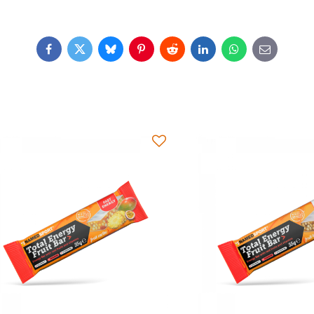
Facebook
Twitter
Bluesky
Pinterest
Reddit
LinkedIn
WhatsApp
E-
mail