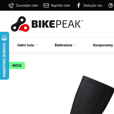
Zavolejte nám
Napište nám
Sledujte nás
Jízdní kola
Elektrokola
Komponenty
AKCIA