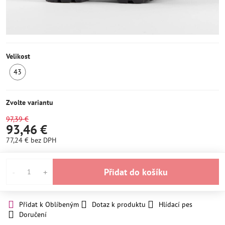
Velikost
43
SKLADEM
1ks
Zvolte variantu
97,39 €
93,46 €
77,24 €
bez DPH
Přidat do košíku
Přidat k Oblíbeným
Dotaz k produktu
Hlídací pes
Doručení