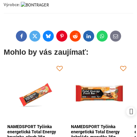
Výrobce:
Facebook
Twitter
Bluesky
Pinterest
Reddit
LinkedIn
WhatsApp
E-
mail
Mohlo by vás zaujímať:
NAMEDSPORT Tyčinka
NAMEDSPORT Tyčinka
energetická Total Energy
energetická Total Energy
e