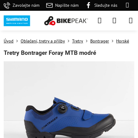
Zavolejte nám
Napište nám
Sledujte nás
Úvod
Oblečení, tretry a přilby
Tretry
Bontrager
Horské
Tretry Bontrager Foray MTB modré