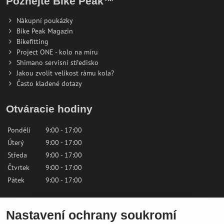
Poznejte Bike Peak™
Nákupní poukázky
Bike Peak Magazin
Bikefitting
Project ONE - kolo na míru
Shimano servisní středisko
Jakou zvolit velikost rámu kola?
Často kladené dotazy
Otváracie hodiny
Pondělí
9:00 - 17:00
Úterý
9:00 - 17:00
Středa
9:00 - 17:00
Čtvrtek
9:00 - 17:00
Pátek
9:00 - 17:00
Sobota
9:00 - 12:00
Nastavení ochrany soukromí
Neděle
Zavřeno