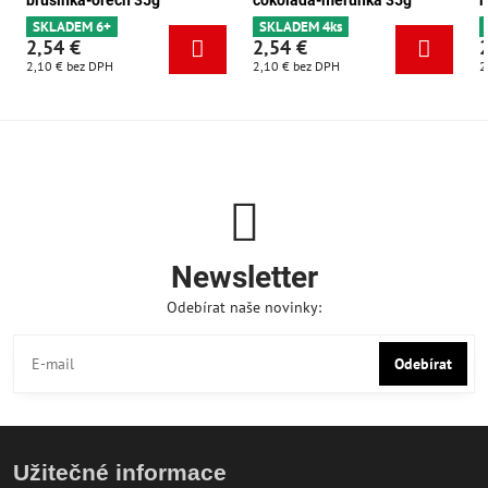
brusinka-ořech 35g
čokoláda-meruňka 35g
m
SKLADEM 6+
SKLADEM 4ks
2,54 €
2,54 €
2,10 €
bez DPH
2,10 €
bez DPH
2
Newsletter
Odebírat naše novinky:
Odebírat
Užitečné informace