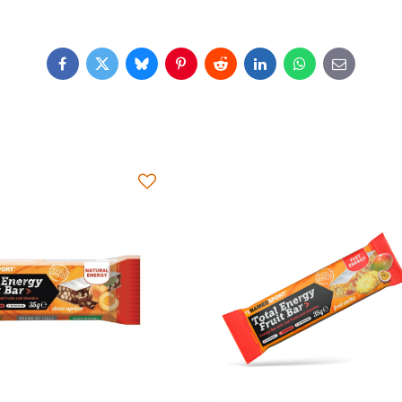
Facebook
Twitter
Bluesky
Pinterest
Reddit
LinkedIn
WhatsApp
E-
mail