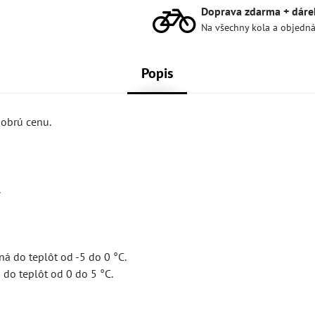
Doprava zdarma + dáre
Na všechny kola a objedn
Popis
obrú cenu.
.
á do teplôt od -5 do 0 °C.
do teplôt od 0 do 5 °C.