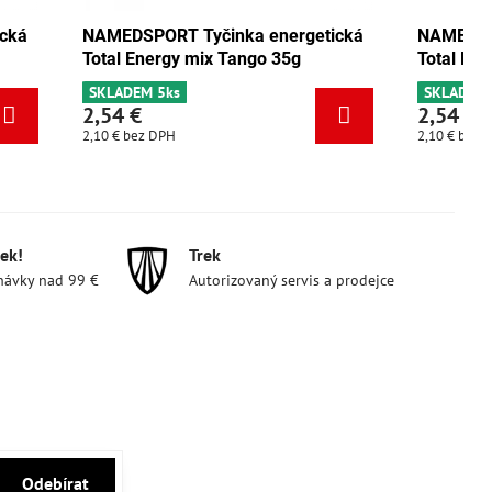
energetická
NAMEDSPORT Tyčinka energetická
o 35g
Total Energy pistácie 35g
SKLADEM 3ks
2,54 €
2,10 €
bez DPH
ek!
Trek
návky nad 99 €
Autorizovaný servis a prodejce
Odebírat