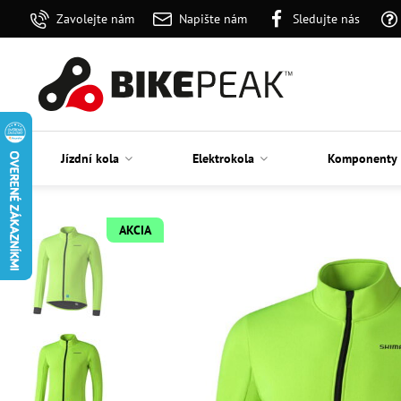
Zavolejte nám
Napište nám
Sledujte nás
Jízdní kola
Elektrokola
Komponenty
AKCIA