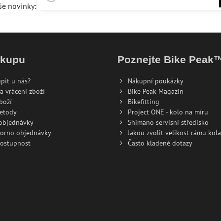
še novinky:
ákupu
Poznejte Bike Peak
pit u nás?
Nákupní poukázky
a vrácení zboží
Bike Peak Magazin
boží
Bikefitting
metody
Project ONE - kolo na míru
 objednávky
Shimano servisní středisko
torno objednávky
Jakou zvolit velikost rámu kola
dostupnost
Často kladené dotazy