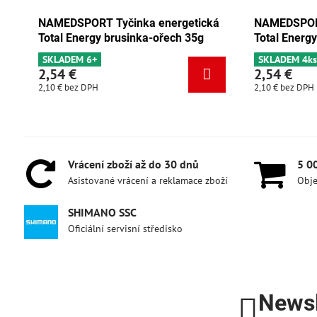
rgetická
NAMEDSPORT Tyčinka energetická
NAM
ch 35g
Total Energy čokoláda-meruňka 35g
Tot
SKLADEM 4ks
SK
2,54 €
2,
2,10 €
bez DPH
2,10
Vrácení zboží až do 30 dnů
5 0
Asistované vrácení a reklamace zboží
Obje
SHIMANO SSC
Oficiální servisní středisko
Newsl