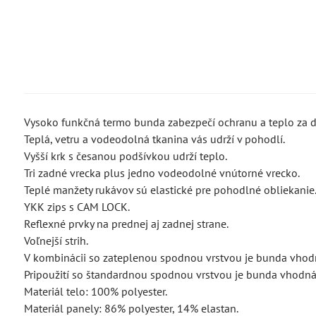
Vysoko funkčná termo bunda zabezpečí ochranu a teplo za d
Teplá, vetru a vodeodolná tkanina vás udrží v pohodlí.
Vyšší krk s česanou podšívkou udrží teplo.
Tri zadné vrecka plus jedno vodeodolné vnútorné vrecko.
Teplé manžety rukávov sú elastické pre pohodlné obliekanie
YKK zips s CAM LOCK.
Reflexné prvky na prednej aj zadnej strane.
Voľnejší strih.
V kombinácii so zateplenou spodnou vrstvou je bunda vhodn
Pripoužití so štandardnou spodnou vrstvou je bunda vhodná 
Materiál telo: 100% polyester.
Materiál panely: 86% polyester, 14% elastan.