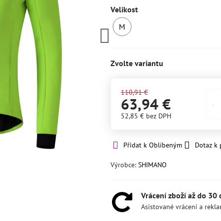
Velikost
M
SKLADEM
1ks
Zvolte variantu
110,91 €
63,94 €
52,85 €
bez DPH
Přidat k Oblíbeným
Dotaz k
Výrobce:
SHIMANO
Vrácení zboží až do 30
Asistované vrácení a rekl