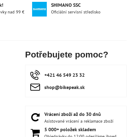
k!
SHIMANO SSC
ávky nad 99 €
Oficiální servisní středisko
Potřebujete pomoc?
+421 46 549 23 32
shop​@bikepeak​.sk
Vrácení zboží až do 30 dnů
Asistované vrácení a reklamace zboží
5 000+ položek skladem
Objednávky do 12:00 odesíláme ihned