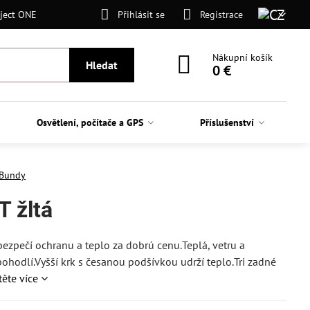
ject ONE
Přihlásit se
Registrace
Nákupní košík
Hledat
0 €
Osvětlení, počítače a GPS
Příslušenství
Bundy
 žltá
zpečí ochranu a teplo za dobrú cenu.Teplá, vetru a
ohodlí.Vyšší krk s česanou podšívkou udrží teplo.Tri zadné
těte více