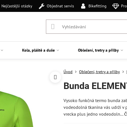
Nejčastější otázky
Objednat servis
Bikefitting
Pro
Kola, pláště a duše
Oblečení, tretry a přilby
Úvod
Oblečení, tretry a přilby
Bunda ELEMENT
Vysoko funkčná termo bunda zabe
vodeodolná tkanina vás udrží v p
vrecka plus jedno vodeodoln...
Č