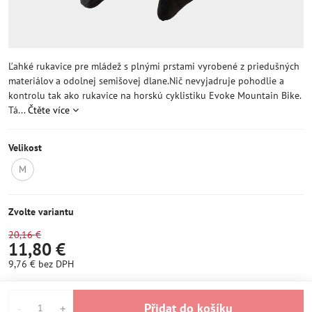
Ľahké rukavice pre mládež s plnými prstami vyrobené z priedušných
materiálov a odolnej semišovej dlane.Nič nevyjadruje pohodlie a
kontrolu tak ako rukavice na horskú cyklistiku Evoke Mountain Bike.
Tá...
Čtěte více
Velikost
M
NEDOSTUPNÍ
Zvolte variantu
20,16 €
11,80 €
9,76 €
bez DPH
Přidat do košíku