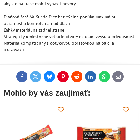
aby ste na trase mohli vybaviť hovory.
Dlaňová časť AX Suede Diez bez výplne ponúka maximálnu
obratnosť a kontrolu na riadidlách
Ľahký materiál na zadnej strane
Strategicky umiestnené vetracie otvory na dlani zvyšujú priedušnosť
Materiál kompatibilný s dotykovou obrazovkou na palci a
ukazováku.
Facebook
Twitter
Bluesky
Pinterest
Reddit
LinkedIn
WhatsApp
E-
mail
Mohlo by vás zaujímať: