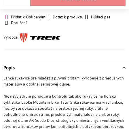
Přidat k Oblíbeným
Dotaz k produktu
Hlídací pes
Doručení
Výrobce:
Popis
Ľahké rukavice pre mládež s plnými prstami vyrobené z priedušných
materiálov a odolnej semišovej dlane.
Nič nevyjadruje pohodlie a kontrolu tak ako rukavice na horskú
cyklistiku Evoke Mountain Bike. Táto ľahká rukavica má viac funkcií,
než by ste dokázali spočítať na prstoch jednej ruky, vrátane
pohodlného unisex strihu, priedušných materiálov na chrbte ruky,
odolnej dlane AX Suede Diez, strategicky umiestnených ventilačných
otvorov a končekov prstov kompatibilných s dotykovou obrazovkou,