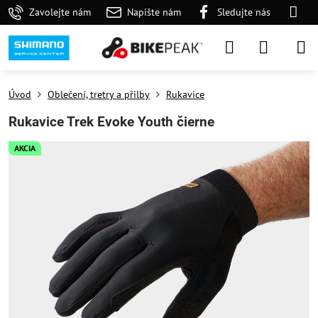
Zavolejte nám
Napište nám
Sledujte nás
Úvod
Oblečení, tretry a přilby
Rukavice
Rukavice Trek Evoke Youth čierne
AKCIA