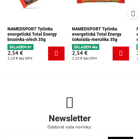
NAMEDSPORT Tyčinka
NAMEDSPORT Tyčinka
energetická Total Energy
energetická Total Energy
e
brusinka-ořech 35g
čokoláda-meruňka 35g
m
SKLADEM 6+
SKLADEM 4ks
2,54 €
2,54 €
2,10 €
bez DPH
2,10 €
bez DPH
2
Newsletter
Odebírat naše novinky: