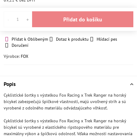
69,11 €
bez DPH
Přidat do košíku
Přidat k Oblíbeným
Dotaz k produktu
Hlídací pes
Doručení
Výrobce:
FOX
Popis
Cyklistické šortky s výstelkou Fox Racing x Trek Ranger na horský
bicykel zabezpečujú špičkové vlastnosti, majú uvoľnený strih a sú
vyrobené z odolného materiálu odvádzajúceho vlhkosť.
Cyklistické šortky s výstelkou Fox Racing x Trek Ranger na horský
bicykel sú vyrobené z elastického ripstopového materiálu pre
maximálny výkon a špičkovú odolnosť. Vďaka možnosti nastavovania