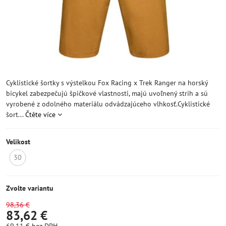
Cyklistické šortky s výstelkou Fox Racing x Trek Ranger na horský
bicykel zabezpečujú špičkové vlastnosti, majú uvoľnený strih a sú
vyrobené z odolného materiálu odvádzajúceho vlhkosť.Cyklistické
šort...
Čtěte více
Velikost
30
NEDOSTUPNÍ
Zvolte variantu
98,36 €
83,62 €