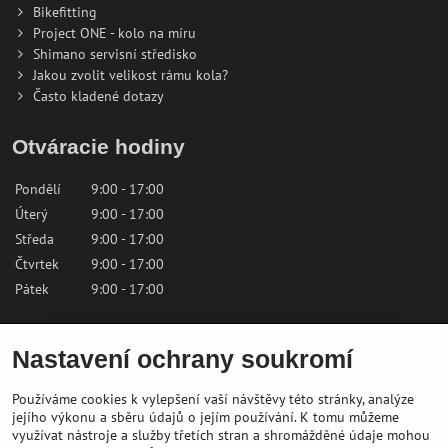
Bikefitting
Project ONE - kolo na míru
Shimano servisní středisko
Jakou zvolit velikost rámu kola?
Často kladené dotazy
Otváracie hodiny
Pondělí
9:00 - 17:00
Úterý
9:00 - 17:00
Středa
9:00 - 17:00
Čtvrtek
9:00 - 17:00
Pátek
9:00 - 17:00
Sobota
9:00 - 12:00
Nastavení ochrany soukromí
Neděle
Zavřeno
Používáme cookies k vylepšení vaší návštěvy této stránky, analýze
Kontaktujte nás
jejího výkonu a sběru údajů o jejím používání. K tomu můžeme
využívat nástroje a služby třetích stran a shromážděné údaje mohou