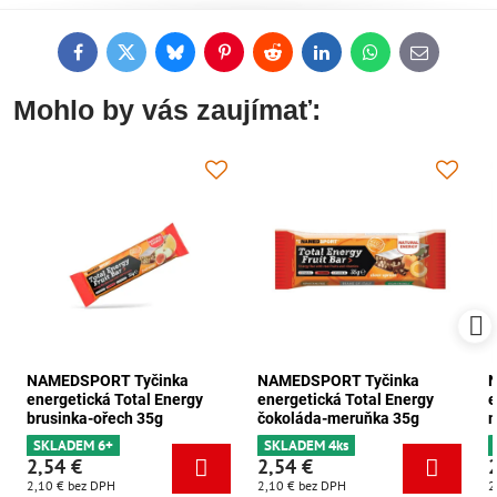
Facebook
Twitter
Bluesky
Pinterest
Reddit
LinkedIn
WhatsApp
E-
mail
Mohlo by vás zaujímať:
NAMEDSPORT Tyčinka
NAMEDSPORT Tyčinka
energetická Total Energy
energetická Total Energy
e
brusinka-ořech 35g
čokoláda-meruňka 35g
m
SKLADEM 6+
SKLADEM 4ks
2,54 €
2,54 €
2,10 €
bez DPH
2,10 €
bez DPH
2