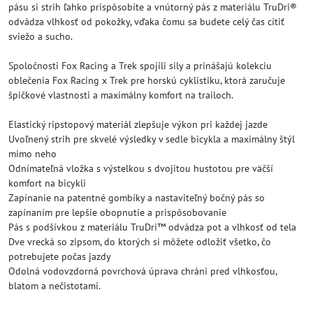
pásu si strih ľahko prispôsobíte a vnútorný pás z materiálu TruDri®
odvádza vlhkosť od pokožky, vďaka čomu sa budete celý čas cítiť
sviežo a sucho.
Spoločnosti Fox Racing a Trek spojili sily a prinášajú kolekciu
oblečenia Fox Racing x Trek pre horskú cyklistiku, ktorá zaručuje
špičkové vlastnosti a maximálny komfort na trailoch.
Elastický ripstopový materiál zlepšuje výkon pri každej jazde
Uvoľnený strih pre skvelé výsledky v sedle bicykla a maximálny štýl
mimo neho
Odnímateľná vložka s výstelkou s dvojitou hustotou pre väčší
komfort na bicykli
Zapínanie na patentné gombíky a nastaviteľný bočný pás so
zapínaním pre lepšie obopnutie a prispôsobovanie
Pás s podšívkou z materiálu TruDri™ odvádza pot a vlhkosť od tela
Dve vrecká so zipsom, do ktorých si môžete odložiť všetko, čo
potrebujete počas jazdy
Odolná vodovzdorná povrchová úprava chráni pred vlhkosťou,
blatom a nečistotami.