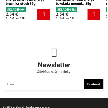
brusinka-ořech 35g
čokoláda-meruňka 35g
m
SKLADEM 6+
SKLADEM 4ks
2,54 €
2,54 €
2,10 €
bez DPH
2,10 €
bez DPH
2
Newsletter
Odebírat naše novinky:
Odebírat