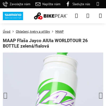
Zavolejte nám
Napište nám
Sledujte nás
Úvod
Oblečení, tretry a přilby
MAAP
MAAP Fľaša Jayco AlUla WORLDTOUR 26
BOTTLE zelená/fialová