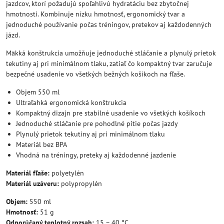
jazdcov, ktorí požadujú spoľahlivú hydratáciu bez zbytočnej
hmotnosti. Kombinuje nízku hmotnosť, ergonomický tvar a
jednoduché používanie počas tréningov, pretekov aj každodenných
jázd.
Mäkká konštrukcia umožňuje jednoduché stláčanie a plynulý prietok
tekutiny aj pri minimálnom tlaku, zatiaľ čo kompaktný tvar zaručuje
bezpečné usadenie vo všetkých bežných košíkoch na fľaše.
Objem 550 ml
Ultraľahká ergonomická konštrukcia
Kompaktný dizajn pre stabilné usadenie vo všetkých košíkoch
Jednoduché stláčanie pre pohodlné pitie počas jazdy
Plynulý prietok tekutiny aj pri minimálnom tlaku
Materiál bez BPA
Vhodná na tréningy, preteky aj každodenné jazdenie
Materiál fľaše:
polyetylén
Materiál uzáveru:
polypropylén
Objem:
550 ml
Hmotnosť:
51 g
Odporúčaný teplotný rozsah:
15 – 40 °C