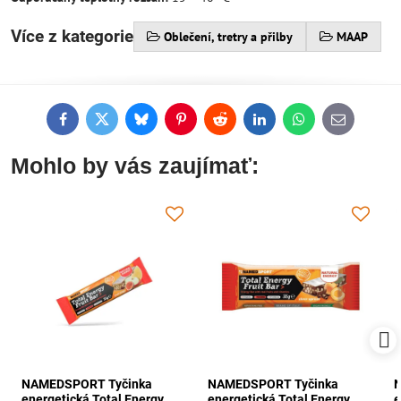
Více z kategorie
Oblečení, tretry a přilby
MAAP
Facebook
Twitter
Bluesky
Pinterest
Reddit
LinkedIn
WhatsApp
E-
mail
Mohlo by vás zaujímať:
NAMEDSPORT Tyčinka
NAMEDSPORT Tyčinka
energetická Total Energy
energetická Total Energy
e